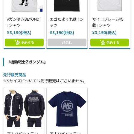
νガンダムBEYOND
エゴだよそれは Tシ
サイコフレーム搭
Tシャツ
ャツ
載 Tシャツ
¥3,190(税込)
¥3,190(税込)
¥3,190(税込)
予約する
品切れ
予約する
『機動戦士Zガンダム』
先行販売商品
※Sサイズについては先行販売はございません。
アナハイム・エレ
アナハイム・エレ