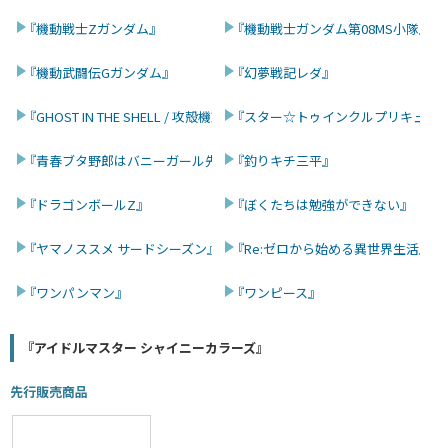
『機動戦士Zガンダム』
『機動戦士ガンダム第08MS小隊』
『機動武闘伝Gガンダム』
『幻夢戦記レダ』
『GHOST IN THE SHELL / 攻殻機動隊』
『スター☆トゥインクルプリキュア
『青春ブタ野郎はバニーガール先輩の夢を見ない』
『釣りキチ三平』
『ドラゴンボールZ』
『ぼくたちは勉強ができない』
『ヤマノススメ サードシーズン』
『Re:ゼロから始める異世界生活』
『ワンパンマン』
『ワンピース』
『アイドルマスター シャイニーカラーズ』
先行販売商品