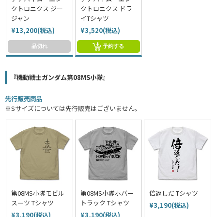
クトロニクス ジー
クトロニクス ドラ
ジャン
イTシャツ
¥13,200(税込)
¥3,520(税込)
品切れ
予約する
『機動戦士ガンダム第08MS小隊』
先行販売商品
※Sサイズについては先行販売はございません。
第08MS小隊モビル
第08MS小隊ホバー
倍返しだ Tシャツ
スーツ Tシャツ
トラック Tシャツ
¥3,190(税込)
¥3,190(税込)
¥3,190(税込)