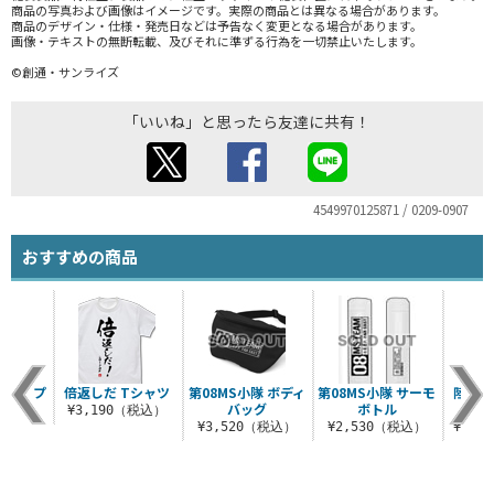
商品の写真および画像はイメージです。実際の商品とは異なる場合があります。
商品のデザイン・仕様・発売日などは予告なく変更となる場合があります。
画像・テキストの無断転載、及びそれに準ずる行為を一切禁止いたします。
©創通・サンライズ
「いいね」と思ったら友達に共有！
4549970125871 / 0209-0907
おすすめの商品
隊 ジップ
倍返しだ Tシャツ
第08MS小隊 ボディ
第08MS小隊 サーモ
陸戦型
カー
バッグ
ボトル
ッ
¥3,190（税込）
（税込）
¥3,520（税込）
¥2,530（税込）
¥18,