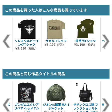
この商品を買った人はこんな商品も買っています
ンダム
ソレスタルビーイ
ザメル Tシャツ
鉄華団Tシャツ
ベアッガ
シャツ
ングTシャツ
¥3,190（税込）
¥3,190（税込）
（税込）
¥3,190（税込）
¥3,
この商品と同じ作品タイトルの商品
は伊達じ
ガンダムエクシア
ジオン公国軍 MA-1
サザンクロス隊 フ
MSN-
シャツ
リペア ヘッド Tシ
ジャケット
ァンクショナルト
ャツ
ートバッグ ドアン