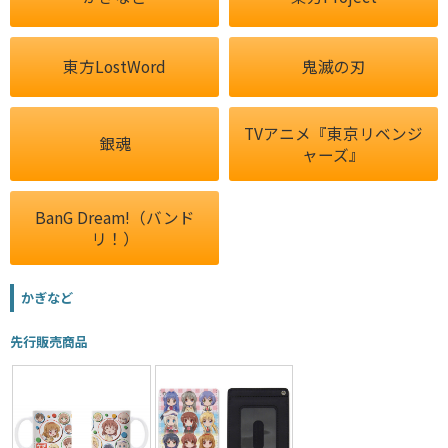
東方LostWord
鬼滅の刃
TVアニメ『東京リベンジ
銀魂
ャーズ』
BanG Dream!（バンド
リ！）
かぎなど
先行販売商品