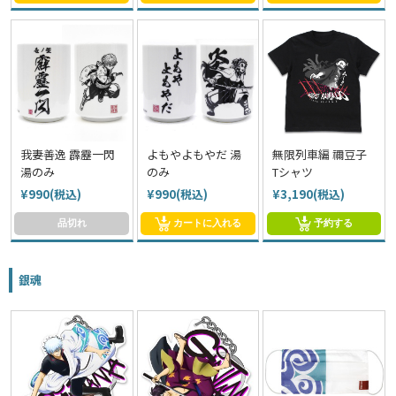
我妻善逸 霹靂一閃
よもやよもやだ 湯
無限列車編 禰豆子
湯のみ
のみ
Tシャツ
¥990(税込)
¥990(税込)
¥3,190(税込)
品切れ
カートに入れる
予約する
銀魂