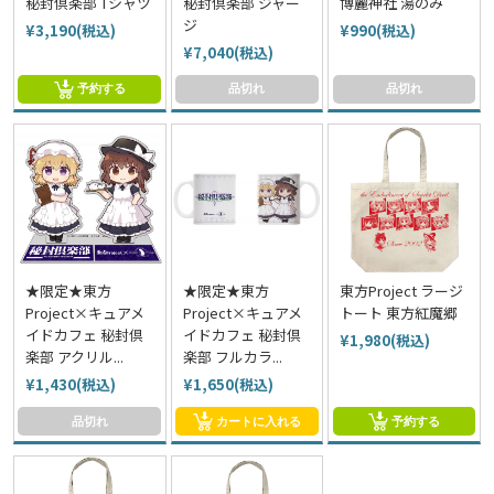
秘封倶楽部 Tシャツ
秘封倶楽部 ジャー
博麗神社 湯のみ
ジ
¥3,190(税込)
¥990(税込)
¥7,040(税込)
予約する
品切れ
品切れ
★限定★東方
★限定★東方
東方Project ラージ
Project×キュアメ
Project×キュアメ
トート 東方紅魔郷
イドカフェ 秘封倶
イドカフェ 秘封倶
¥1,980(税込)
楽部 アクリル...
楽部 フルカラ...
¥1,430(税込)
¥1,650(税込)
品切れ
カートに入れる
予約する