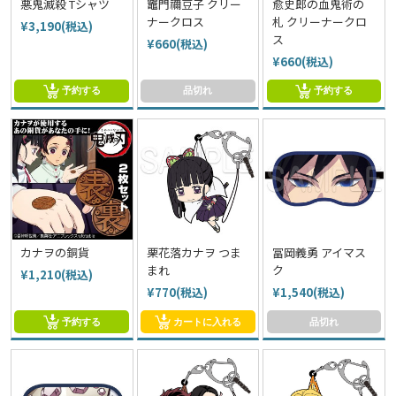
悪鬼滅殺 Tシャツ
竈門禰豆子 クリー
愈史郎の血鬼術の
ナークロス
札 クリーナークロ
¥3,190(税込)
ス
¥660(税込)
¥660(税込)
予約する
品切れ
予約する
カナヲの銅貨
栗花落カナヲ つま
冨岡義勇 アイマス
まれ
ク
¥1,210(税込)
¥770(税込)
¥1,540(税込)
予約する
カートに入れる
品切れ