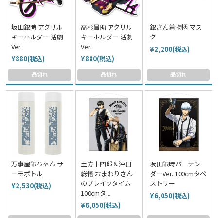
坂田銀時 アクリル
高杉晋助 アクリル
銀さん着物柄 マス
キーホルダー 活劇
キーホルダー 活劇
ク
Ver.
Ver.
¥2,200(税込)
¥880(税込)
¥880(税込)
品切れ
品切れ
品切れ
万事屋銀ちゃん サ
土方十四郎＆沖田
坂田銀時バーテン
ーモボトル
総悟 おまわりさん
ダーVer. 100cmタペ
のブレイクタイム
ストリー
¥2,530(税込)
100cmタ...
¥6,050(税込)
¥6,050(税込)