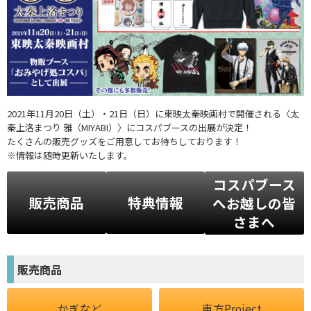
2021年11月20日（土）・21日（日）に東映太秦映画村で開催される〈太
秦上洛まつり 雅（MIYABI）〉にコスパブースの出展が決定！
たくさんの販売グッズをご用意してお待ちしております！
※情報は随時更新いたします。
コスパブース
販売商品
特典情報
へお越しの皆
さまへ
販売商品
かぎなど
東方Project