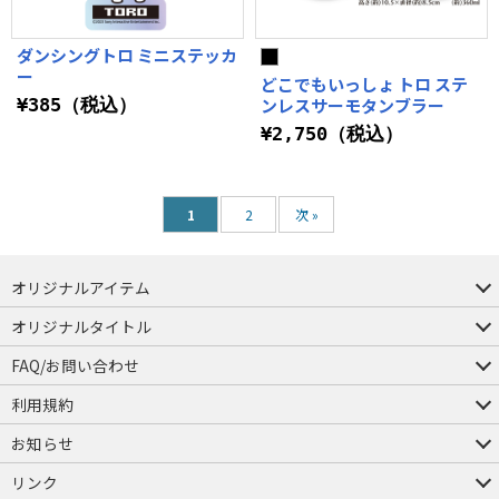
ダンシングトロ ミニステッカ
ー
どこでもいっしょ トロ ステ
¥385（税込）
ンレスサーモタンブラー
¥2,750（税込）
1
2
次 »
オリジナルアイテム
つままれ
つかまれ
ピョコッテ
オリジナルタイトル
アイテムヤ
ミスカトニック大學購買部
FAQ/お問い合わせ
FAQ
お問い合わせ
利用規約
会員規約・ポイント規約
特定商取引法に関する表示
プライバシーポリシー
お知らせ
店舗情報
採用情報
発売日変更のお知らせ
販売代理店・取扱店募集
海外のご案内（English）
リンク