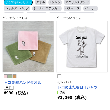
どこでもいっしょ ×
タオル
Tシャツ
アクリルスタンド
ショルダーバッグ
シール・ステッカー
パスケース
パーカー
キーホルダー
トートバッグ
ストラップ
クリーナークロス
どこでもいっしょ
どこでもいっしょ
マグカップ
その他（生活用品）
ピンク系
緑系
白系
黒系
ベージュ系
灰系
トロ 刺繍ハンドタオル
S / M / L / XL
トロのまた明日 Tシャツ
¥990（税込）
¥3,300（税込）