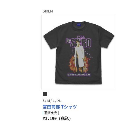
SIREN
S / M / L / XL
宮田司郎 Tシャツ
¥3,190（税込）