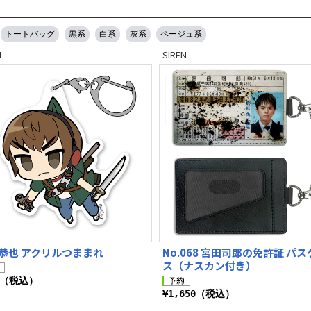
トートバッグ
黒系
白系
灰系
ベージュ系
N
SIREN
恭也 アクリルつままれ
No.068 宮田司郎の免許証 パ
ス（ナスカン付き）
0（税込）
¥1,650（税込）