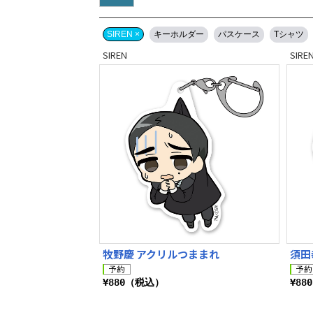
SIREN ×
キーホルダー
パスケース
Tシャツ
SIREN
SIRE
牧野慶 アクリルつままれ
須田
¥880（税込）
¥88