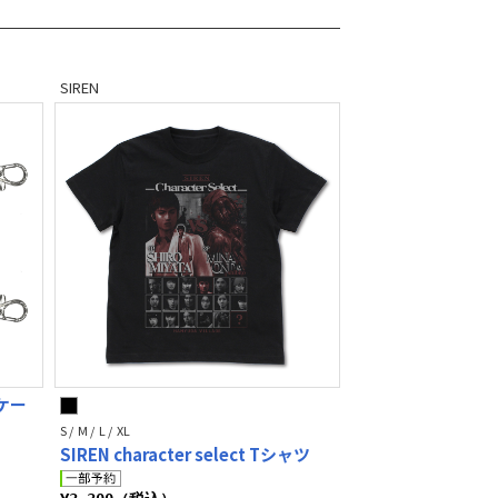
SIREN
スケー
S / M / L / XL
SIREN character select Tシャツ