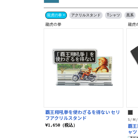
龍虎の拳 ×
アクリルスタンド
Tシャツ
黒系
龍虎の拳
龍虎
覇王翔吼拳を使わざるを得ない セリ
フアクリルスタンド
S / M /
¥1,650（税込）
覇王
ャツ