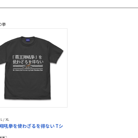
の拳
 L / XL
翔吼拳を使わざるを得ない Tシ