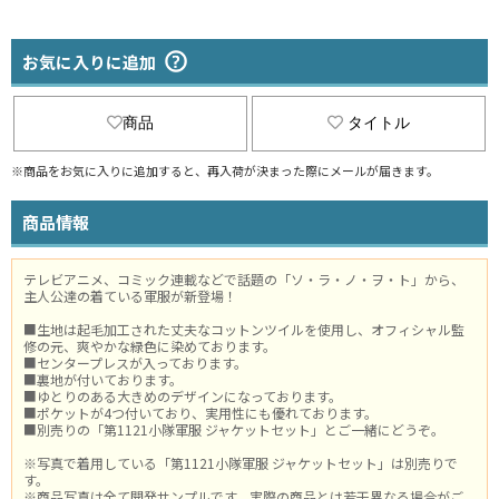
お気に入りに追加
商品
タイトル
※商品をお気に入りに追加すると、再入荷が決まった際にメールが届きます。
商品情報
テレビアニメ、コミック連載などで話題の「ソ・ラ・ノ・ヲ・ト」から、
主人公達の着ている軍服が新登場！
■生地は起毛加工された丈夫なコットンツイルを使用し、オフィシャル監
修の元、爽やかな緑色に染めております。
■センタープレスが入っております。
■裏地が付いております。
■ゆとりのある大きめのデザインになっております。
■ポケットが4つ付いており、実用性にも優れております。
■別売りの「第1121小隊軍服 ジャケットセット」とご一緒にどうぞ。
※写真で着用している「第1121小隊軍服 ジャケットセット」は別売りで
す。
※商品写真は全て開発サンプルです。実際の商品とは若干異なる場合がご