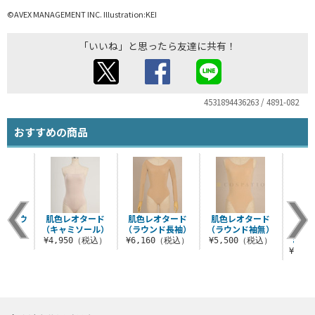
©AVEX MANAGEMENT INC. Illustration:KEI
「いいね」と思ったら友達に共有！
4531894436263 / 4891-082
おすすめの商品
ング ウ
肌色レオタード
肌色レオタード
肌色レオタード
【完全
グ
（キャミソール）
（ラウンド長袖）
（ラウンド袖無）
Li
anim.
（税込）
¥4,950（税込）
¥6,160（税込）
¥5,500（税込）
¥57,