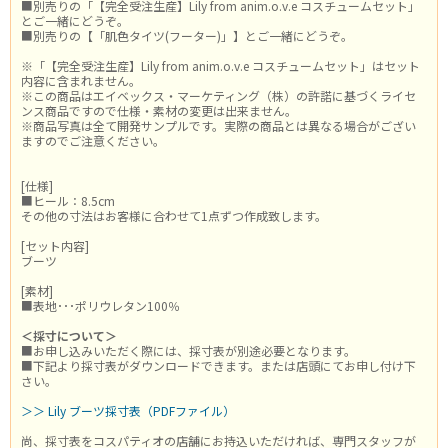
■別売りの「【完全受注生産】Lily from anim.o.v.e コスチュームセット」
とご一緒にどうぞ。
■別売りの【「肌色タイツ(フーター)」】とご一緒にどうぞ。
※「【完全受注生産】Lily from anim.o.v.e コスチュームセット」はセット
内容に含まれません。
※この商品はエイベックス・マーケティング（株）の許諾に基づくライセ
ンス商品ですので仕様・素材の変更は出来ません。
※商品写真は全て開発サンプルです。実際の商品とは異なる場合がござい
ますのでご注意ください。
[仕様]
■ヒール：8.5cm
その他の寸法はお客様に合わせて1点ずつ作成致します。
[セット内容]
ブーツ
[素材]
■表地･･･ポリウレタン100％
＜採寸について＞
■お申し込みいただく際には、採寸表が別途必要となります。
■下記より採寸表がダウンロードできます。または店頭にてお申し付け下
さい。
＞＞ Lily ブーツ採寸表（PDFファイル）
尚、採寸表をコスパティオの店舗にお持込いただければ、専門スタッフが