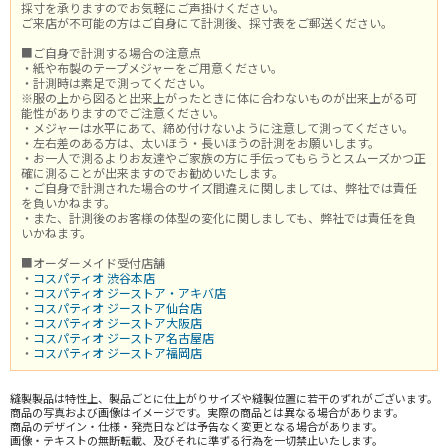
採寸を承りますのでお気軽にご声掛けください。
ご来店が不可能の方はご自身にて計測後、採寸表をご郵送ください。
■ご自身で計測する場合の注意点
・紙や布製のテープメジャーをご用意ください。
・計測時は素足で測ってください。
※服の上から図ると出来上がったときに体に合わないものが出来上がる可
能性がありますのでご注意ください。
・メジャーは水平にあて、締め付けないように注意して測ってください。
・左右差のある方は、太いほう・長いほうの計測をお願いします。
・お一人で測るよりお友達やご家族の方に手伝ってもらうとスムーズかつ正
確に測ることが出来ますのでお勧めいたします。
・ご自身で計測された場合のサイズ間違えに関しましては、弊社では責任
を負いかねます。
・また、計測後のお客様の体型の変化に関しましても、弊社では責任を負
いかねます。
■オーダーメイド受付店舗
・
コスパティオ 渋谷本店
・
コスパティオ ジーストア・アキバ店
・
コスパティオ ジーストア仙台店
・
コスパティオ ジーストア大阪店
・
コスパティオ ジーストア名古屋店
・
コスパティオ ジーストア福岡店
縫製製品は特性上、製品ごとに仕上がりサイズや縫製位置に若干のずれがございます。
商品の写真および画像はイメージです。実際の商品とは異なる場合があります。
商品のデザイン・仕様・発売日などは予告なく変更となる場合があります。
画像・テキストの無断転載、及びそれに準ずる行為を一切禁止いたします。