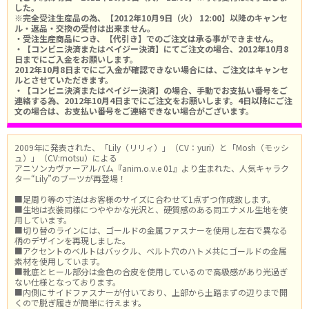
した。
※完全受注生産品の為、【2012年10月9日（火） 12:00】以降のキャンセ
ル・返品・交換の受付は出来ません。
・受注生産商品につき、【代引き】でのご注文は承る事ができません。
・【コンビニ決済またはペイジー決済】にてご注文の場合、2012年10月8
日までにご入金をお願いします。
2012年10月8日までにご入金が確認できない場合には、ご注文はキャンセ
ルとさせていただきます。
・【コンビニ決済またはペイジー決済】の場合、手動でお支払い番号をご
連絡する為、2012年10月4日までにご注文をお願いします。4日以降にご注
文の場合は、お支払い番号をご連絡できない場合がございます。
2009年に発表された、「Lily（リリィ）」（CV：yuri）と「Mosh（モッシ
ュ）」（CV:motsu）による
アニソンカヴァーアルバム『anim.o.v.e 01』より生まれた、人気キャラク
ター“Lily”のブーツが再登場！
■足周り等の寸法はお客様のサイズに合わせて1点ずつ作成致します。
■生地は衣装同様につややかな光沢と、硬質感のある同エナメル生地を使
用しています。
■切り替のラインには、ゴールドの金属ファスナーを使用し左右で異なる
柄のデザインを再現しました。
■アクセントのベルトはバックル、ベルト穴のハトメ共にゴールドの金属
素材を使用しています。
■靴底とヒール部分は金色の合皮を使用しているので高級感があり光過ぎ
ない仕様となっております。
■内側にサイドファスナーが付いており、上部から土踏まずの辺りまで開
くので脱ぎ履きが簡単に行えます。