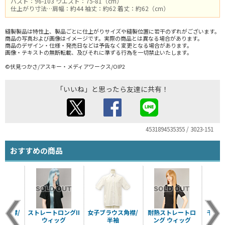
バスト：96-103 ウエスト：75-81（cm）
仕上がり寸法…肩幅：約44 袖丈：約62 着丈：約62（cm）
縫製製品は特性上、製品ごとに仕上がりサイズや縫製位置に若干のずれがございます。
商品の写真および画像はイメージです。実際の商品とは異なる場合があります。
商品のデザイン・仕様・発売日などは予告なく変更となる場合があります。
画像・テキストの無断転載、及びそれに準ずる行為を一切禁止いたします。
©伏見つかさ/アスキー・メディアワークス/OIP2
「いいね」と思ったら友達に共有！
4531894535355 / 3023-151
おすすめの商品
ス角襟/
ストレートロングII
女子ブラウス角襟/
耐熱ストレートロ
千葉
袖
ウィッグ
半袖
ング ウィッグ
校