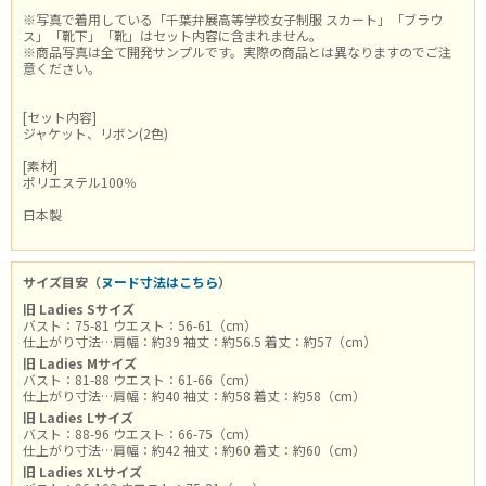
※写真で着用している「千葉弁展高等学校女子制服 スカート」「ブラウ
ス」「靴下」「靴」はセット内容に含まれません。
※商品写真は全て開発サンプルです。実際の商品とは異なりますのでご注
意ください。
[セット内容]
ジャケット、リボン(2色)
[素材]
ポリエステル100％
日本製
サイズ目安（
ヌード寸法はこちら
）
旧 Ladies Sサイズ
バスト：75-81 ウエスト：56-61（cm）
仕上がり寸法…肩幅：約39 袖丈：約56.5 着丈：約57（cm）
旧 Ladies Mサイズ
バスト：81-88 ウエスト：61-66（cm）
仕上がり寸法…肩幅：約40 袖丈：約58 着丈：約58（cm）
旧 Ladies Lサイズ
バスト：88-96 ウエスト：66-75（cm）
仕上がり寸法…肩幅：約42 袖丈：約60 着丈：約60（cm）
旧 Ladies XLサイズ