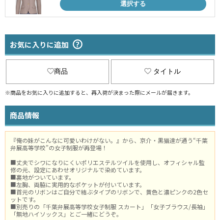
選択する
お気に入りに追加
商品
タイトル
※商品をお気に入りに追加すると、再入荷が決まった際にメールが届きます。
商品情報
『俺の妹がこんなに可愛いわけがない。』から、京介・黒猫達が通う“千葉
弁展高等学校”の女子制服が再登場！
■丈夫でシワになりにくいポリエステルツイルを使用し、オフィシャル監
修の元、設定にあわせオリジナルで染めています。
■裏地がついています。
■左胸、両脇に実用的なポケットが付いています。
■首元のリボンはご自分で結ぶタイプのリボンで、黄色と濃ピンクの2色セ
ットです。
■別売りの「千葉弁展高等学校女子制服 スカート」「女子ブラウス/長袖」
「無地ハイソックス」とご一緒にどうぞ。