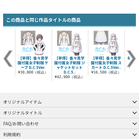
この商品と同じ作品タイトルの商品
【早得】香々見学
【早得】香々見学
【早得】香々見学
桜来瑞
園付属女子制服 ケ
園付属女子制服 ジ
園付属女子制服 ス
ス
ープ D.C.5Ver.
ャケットセット
カート D.C.5Ver..
¥1,
D.C.5..
¥30,800（税込）
¥16,500（税込）
¥42,900（税込）
オリジナルアイテム
つままれ
つかまれ
ピョコッテ
オリジナルタイトル
アイテムヤ
ミスカトニック大學購買部
FAQ/お問い合わせ
FAQ
お問い合わせ
利用規約