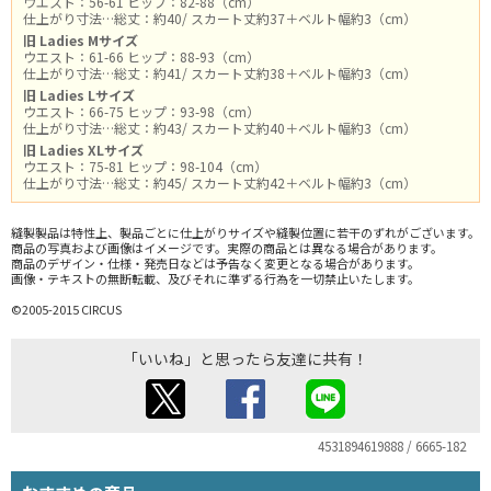
ウエスト：56-61 ヒップ：82-88（cm）
仕上がり寸法…総丈：約40/ スカート丈約37＋ベルト幅約3（cm）
旧 Ladies Mサイズ
ウエスト：61-66 ヒップ：88-93（cm）
仕上がり寸法…総丈：約41/ スカート丈約38＋ベルト幅約3（cm）
旧 Ladies Lサイズ
ウエスト：66-75 ヒップ：93-98（cm）
仕上がり寸法…総丈：約43/ スカート丈約40＋ベルト幅約3（cm）
旧 Ladies XLサイズ
ウエスト：75-81 ヒップ：98-104（cm）
仕上がり寸法…総丈：約45/ スカート丈約42＋ベルト幅約3（cm）
縫製製品は特性上、製品ごとに仕上がりサイズや縫製位置に若干のずれがございます。
商品の写真および画像はイメージです。実際の商品とは異なる場合があります。
商品のデザイン・仕様・発売日などは予告なく変更となる場合があります。
画像・テキストの無断転載、及びそれに準ずる行為を一切禁止いたします。
©2005-2015 CIRCUS
「いいね」と思ったら友達に共有！
4531894619888 / 6665-182