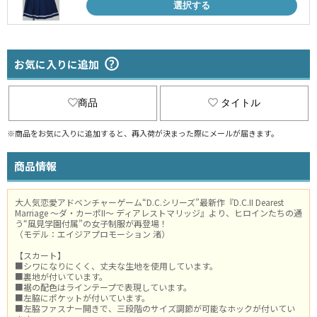
選択する
お気に入りに追加
商品
タイトル
※商品をお気に入りに追加すると、再入荷が決まった際にメールが届きます。
商品情報
大人気恋愛アドベンチャーゲーム“D.C.シリーズ”最新作『D.C.II Dearest
Marriage ～ダ・カーポII～ ディアレストマリッジ』より、ヒロインたちの通
う“風見学園付属”の女子制服が再登場！
（モデル：エイジアプロモーション 渚）
【スカート】
■シワになりにくく、丈夫な生地を使用しています。
■裏地が付いています。
■裾の配色はラインテープで表現しています。
■左脇にポケットが付いています。
■左脇ファスナー開きで、三段階のサイズ調節が可能なホックが付いてい