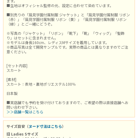
ます。
■生地はオフィシャル監修の元、設定に合わせて染めています。
■別売りの「風見学園付属制服 ジャケット」と「風見学園付属制服 リボン
（赤）」「風見学園付属制服 リボン（黄）」「風見学園付属制服 リボン
（緑）」とご一緒にどうぞ。
※写真の「ジャケット」「リボン」「靴下」「靴」「ウィッグ」「髪飾
り」はセットに含まれません。
※モデルは身長160cm、レディスMサイズを着用しています。
※商品写真は全て開発サンプルです。実際の商品とは異なりますのでご注
意ください。
[セット内容]
スカート
[素材]
スカート：表地・裏地ポリエステル100％
日本製
■実店舗でも予約を受け付けておりますので、ご希望の際は直接店舗へお
問い合わせ下さい。
＞＞店舗一覧はこちら
サイズ目安（
ヌード寸法はこちら
）
旧 Ladies Sサイズ