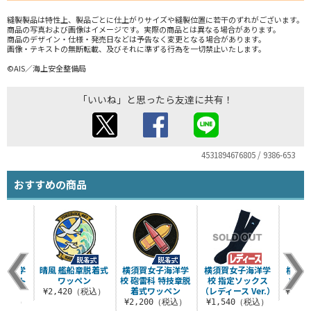
縫製製品は特性上、製品ごとに仕上がりサイズや縫製位置に若干のずれがございます。
商品の写真および画像はイメージです。実際の商品とは異なる場合があります。
商品のデザイン・仕様・発売日などは予告なく変更となる場合があります。
画像・テキストの無断転載、及びそれに準ずる行為を一切禁止いたします。
©AIS／海上安全整備局
「いいね」と思ったら友達に共有！
4531894676805 / 9386-653
おすすめの商品
子海洋学
晴風 艦船章脱着式
横須賀女子海洋学
横須賀女子海洋学
横須賀
ャケット
ワッペン
校 砲雷科 特技章脱
校 指定ソックス
校制
ト
着式ワッペン
（レディース Ver.）
¥2,420（税込）
¥19,
0（税込）
¥2,200（税込）
¥1,540（税込）