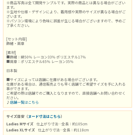
※商品写真は全て開発サンプルです。実際の商品とは異なる場合がござい
ます。
※生地や仕様・デザインにより、着用感や実際のサイズが異なる場合がご
ざいます。
※パソコン環境により色味に誤差が生じる場合がございますので、予めご
了承ください。
[セット内容]
飾緒・肩章
[素材]
■飾緒：綿50％ レーヨン33％ ポリエステル17％
■肩章：ポリエステル65％ レーヨン35％
日本製
■サイズによっては店舗に在庫がある場合がございます。
在庫がある場合は、通信販売よりも早く店舗でご希望サイズを手に入れる
事ができます。
ご希望の際は店舗でのご購入となりますので、直接店舗へお問い合わせく
ださい。
♪
店舗一覧はこちら
サイズ目安（
ヌード寸法はこちら
）
Ladies Mサイズ
仕上がり寸法…全長：約105cm
Ladies XLサイズ
仕上がり寸法…全長：約118cm