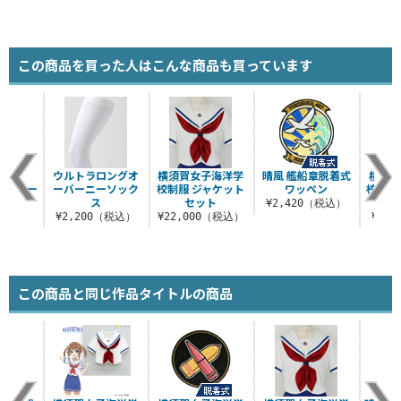
この商品を買った人はこんな商品も買っています
＆リン
ウルトラロングオ
横須賀女子海洋学
晴風 艦船章脱着式
横須賀
んプレー
ーバーニーソック
校制服 ジャケット
ワッペン
校 砲
ス
セット
着式
¥2,420（税込）
（税込）
¥2,200（税込）
¥22,000（税込）
¥2,
この商品と同じ作品タイトルの商品