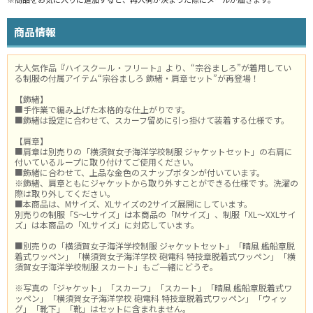
商品情報
大人気作品『ハイスクール・フリート』より、“宗谷ましろ”が着用してい
る制服の付属アイテム“宗谷ましろ 飾緒・肩章セット”が再登場！
【飾緒】
■手作業で編み上げた本格的な仕上がりです。
■飾緒は設定に合わせて、スカーフ留めに引っ掛けて装着する仕様です。
【肩章】
■肩章は別売りの「横須賀女子海洋学校制服 ジャケットセット」の右肩に
付いているループに取り付けてご使用ください。
■飾緒に合わせて、上品な金色のスナップボタンが付いています。
※飾緒、肩章ともにジャケットから取り外すことができる仕様です。洗濯の
際は取り外してください。
■本商品は、Mサイズ、XLサイズの2サイズ展開にしています。
別売りの制服「S～Lサイズ」は本商品の「Mサイズ」、制服「XL～XXLサイ
ズ」は本商品の「XLサイズ」に対応しています。
■別売りの「横須賀女子海洋学校制服 ジャケットセット」「晴風 艦船章脱
着式ワッペン」「横須賀女子海洋学校 砲電科 特技章脱着式ワッペン」「横
須賀女子海洋学校制服 スカート」もご一緒にどうぞ。
※写真の「ジャケット」「スカーフ」「スカート」「晴風 艦船章脱着式ワ
ッペン」「横須賀女子海洋学校 砲電科 特技章脱着式ワッペン」「ウィッ
グ」「靴下」「靴」はセットに含まれません。