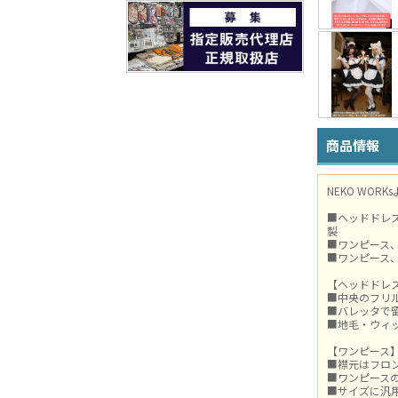
商品情報
NEKO WO
■ヘッドドレ
製
■ワンピース
■ワンピース
【ヘッドドレ
■中央のフリ
■バレッタで
■地毛・ウィ
【ワンピース
■襟元はフロ
■ワンピース
■サイズに汎