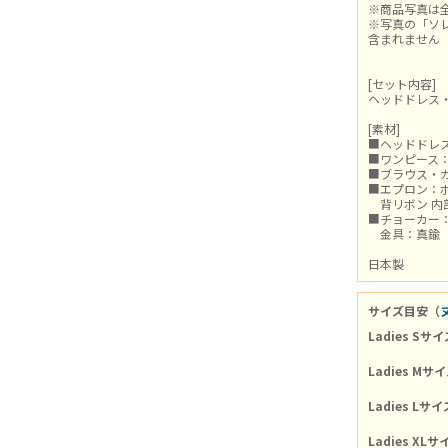
※商品写真は
※写真の「ソレ
含まれません
[セット内容]
ヘッドドレス
[素材]
■ヘッドドレス
■ワンピース：
■ブラウス・カ
■エプロン：ポ
背リボン 内部
■チョーカー：
金具：真鍮
日本製
サイズ目安（
Ladies Sサイ
Ladies Mサ
Ladies Lサイ
Ladies XLサ