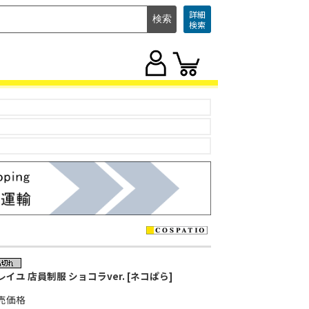
詳細
検索
レイユ 店員制服 ショコラver. [ネコぱら]
売価格