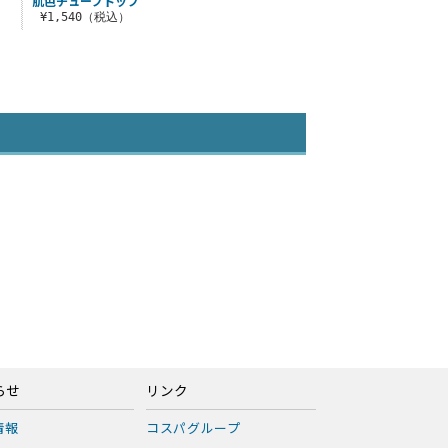
肌色チューブトップ
）
¥1,540（税込）
らせ
リンク
情報
コスパグループ