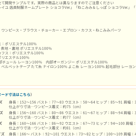
全て開発サンプルです。実際の商品とは異なりますのでご注意ください
イユ 店員制服ネームプレート ショコラVer.」「ねこみみ＆しっぽ ショコラVer
・ワンピース・ブラウス・チョーカー・エプロン・カフス・ねこみみパーツ
：ポリエステル100％
表地・裏地 ポリエステル100％
フス：ポリエステル100％
リエステル100％
チュール レーヨン100％ 内部オーガンジー ポリエステル100％
ベルベットテープ たて糸 ナイロン100％ よこ糸 レーヨン100％ 起毛部分 レーヨン
ヌード寸法はこちら
）
ズ
身長：152～156 バスト：77～83 ウエスト：58～64 ヒップ：85～91 肩幅：
仕上がり寸法…ワンピース着丈：約75（cm）
イズ
身長：156～160 バスト：80～86 ウエスト：61～67 ヒップ：88～94 肩幅：
仕上がり寸法…ワンピース着丈：約77（cm）
ズ
身長：160～166 バスト：86～92 ウエスト：67～73 ヒップ：94～100 肩幅
仕上がり寸法…ワンピース着丈：約81（cm）
イズ
身長：166～ バスト：92～101 ウエスト：73～82 ヒップ：100～109 肩幅：