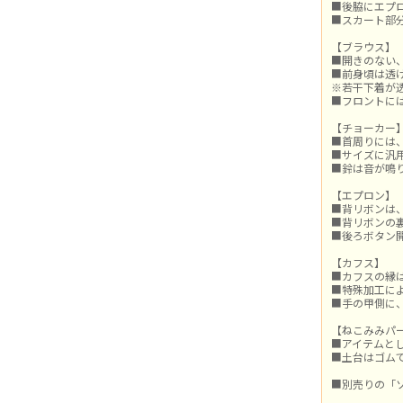
■後脇にエプ
■スカート部
【ブラウス】
■開きのない
■前身頃は透
※若干下着が
■フロントに
【チョーカー
■首周りには
■サイズに汎
■鈴は音が鳴
【エプロン】
■背リボンは
■背リボンの
■後ろボタン
【カフス】
■カフスの縁
■特殊加工に
■手の甲側に
【ねこみみパ
■アイテムと
■土台はゴム
■別売りの「ソ