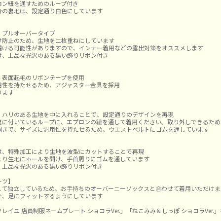
ロン紐を通すためのループ付き
分の裏地は、設定通り白色にしています
、プルオーバータイプ
け防止のため、生地を二枚重ねにしています
透ける可能性がありますので、インナー着用などの露出対策をオススメします
は、上品な光沢のある黒い飾りリボン付き
】
、表面起毛のリボンテープを使用
用性を持たせるため、アジャスター金具を採用
ります
、ハリのある生地を中に入れることで、設定通りのデザインを再現
裏に付いているループに、エプロンの紐を通して着用ください。取り外しできるため
開きで、サイズに汎用性を持たせるため、ウエストベルトにゴムを通しています
は、特殊加工により生地を波型にカットすることで再現
より生地にホールを開け、手首周りにゴムを通しています
、上品な光沢のある黒い飾りリボン付き
ーツ】
して独立しているため、お手持ちのオーバーニーソックスと合わせて着用いただけま
で、足にフィットするようにしています
レイユ 店員制服ネームプレート ショコラVer.」「ねこみみ＆しっぽ ショコラVer.