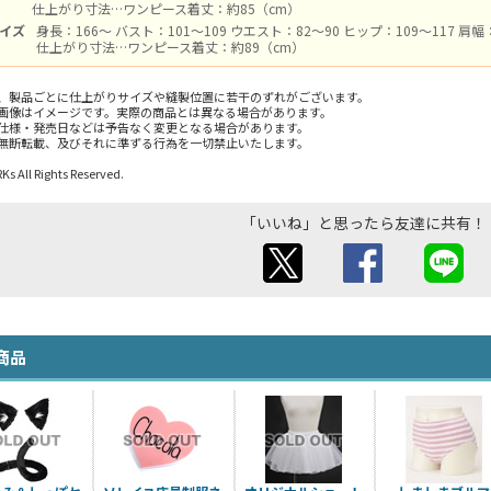
仕上がり寸法…ワンピース着丈：約85（cm）
サイズ
身長：166～ バスト：101～109 ウエスト：82～90 ヒップ：109～117 肩幅
仕上がり寸法…ワンピース着丈：約89（cm）
、製品ごとに仕上がりサイズや縫製位置に若干のずれがございます。
画像はイメージです。実際の商品とは異なる場合があります。
仕様・発売日などは予告なく変更となる場合があります。
無断転載、及びそれに準ずる行為を一切禁止いたします。
 All Rights Reserved.
「いいね」と思ったら友達に共有！
商品