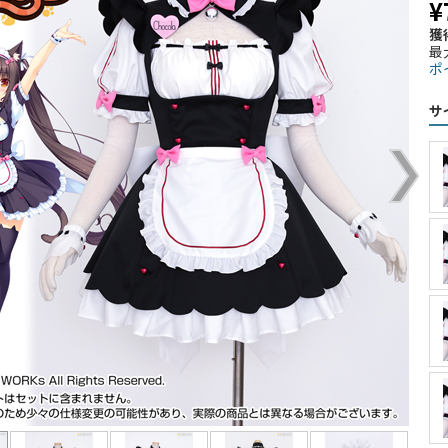
¥
獲
最
ポ
サ