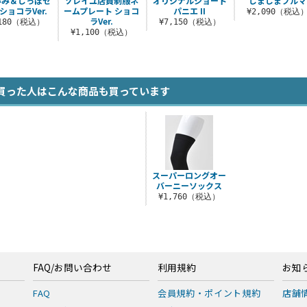
みみ＆しっぽセ
ソレイユ店員制服ネ
オリジナルショート
しましまブルマ
ショコラVer.
ームプレート ショコ
パニエ II
¥2,090（税込
ラVer.
,180（税込）
¥7,150（税込）
¥1,100（税込）
買った人はこんな商品も買っています
スーパーロングオー
バーニーソックス
¥1,760（税込）
FAQ/お問い合わせ
利用規約
お知
FAQ
会員規約・ポイント規約
店舗