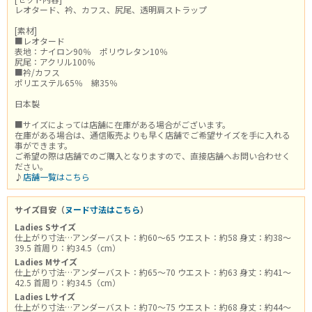
レオタード、衿、カフス、尻尾、透明肩ストラップ
[素材]
■レオタード
表地：ナイロン90％ ポリウレタン10％
尻尾：アクリル100％
■衿/カフス
ポリエステル65％ 綿35％
日本製
■サイズによっては店舗に在庫がある場合がございます。
在庫がある場合は、通信販売よりも早く店舗でご希望サイズを手に入れる
事ができます。
ご希望の際は店舗でのご購入となりますので、直接店舗へお問い合わせく
ださい。
♪
店舗一覧はこちら
サイズ目安（
ヌード寸法はこちら
）
Ladies Sサイズ
仕上がり寸法…アンダーバスト：約60～65 ウエスト：約58 身丈：約38～
39.5 首周り：約34.5（cm）
Ladies Mサイズ
仕上がり寸法…アンダーバスト：約65～70 ウエスト：約63 身丈：約41～
42.5 首周り：約34.5（cm）
Ladies Lサイズ
仕上がり寸法…アンダーバスト：約70～75 ウエスト：約68 身丈：約44～