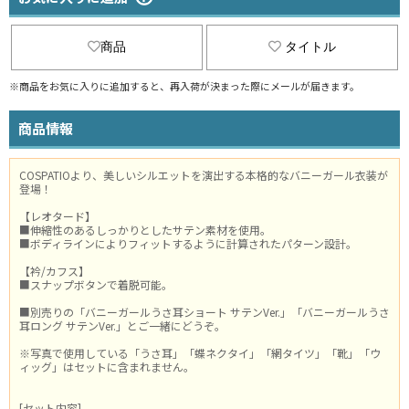
商品
タイトル
※商品をお気に入りに追加すると、再入荷が決まった際にメールが届きます。
商品情報
COSPATIOより、美しいシルエットを演出する本格的なバニーガール衣装が
登場！
【レオタード】
■伸縮性のあるしっかりとしたサテン素材を使用。
■ボディラインによりフィットするように計算されたパターン設計。
【衿/カフス】
■スナップボタンで着脱可能。
■別売りの「バニーガールうさ耳ショート サテンVer.」「バニーガールうさ
耳ロング サテンVer.」とご一緒にどうぞ。
※写真で使用している「うさ耳」「蝶ネクタイ」「網タイツ」「靴」「ウ
ィッグ」はセットに含まれません。
[セット内容]