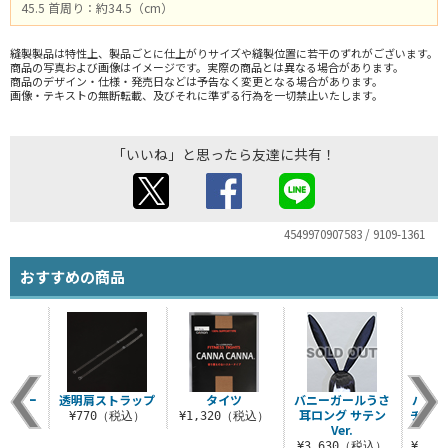
45.5 首周り：約34.5（cm）
縫製製品は特性上、製品ごとに仕上がりサイズや縫製位置に若干のずれがございます。
商品の写真および画像はイメージです。実際の商品とは異なる場合があります。
商品のデザイン・仕様・発売日などは予告なく変更となる場合があります。
画像・テキストの無断転載、及びそれに準ずる行為を一切禁止いたします。
「いいね」と思ったら友達に共有！
4549970907583 / 9109-1361
おすすめの商品
ツ（フー
透明肩ストラップ
タイツ
バニーガールうさ
バニー
）
耳ロング サテン
チュー
¥770（税込）
¥1,320（税込）
Ver.
ナメ
（税込）
¥3,630（税込）
¥27,