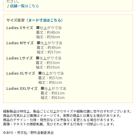
ださい。
♪
店舗一覧はこちら
サイズ目安（
ヌード寸法はこちら
）
Ladies Sサイズ
■仕上がり寸法
着丈：約48cm
袖丈：約56cm
Ladies Mサイズ
■仕上がり寸法
着丈：約49cm
袖丈：約57cm
Ladies Lサイズ
■仕上がり寸法
着丈：約53cm
袖丈：約59cm
Ladies XLサイズ
■仕上がり寸法
着丈：約57cm
袖丈：約61cm
Ladies XXLサイズ
■仕上がり寸法
着丈：約61cm
袖丈：約63cm
縫製製品は特性上、製品ごとに仕上がりサイズや縫製位置に若干のずれがございます。
商品の写真および画像はイメージです。実際の商品とは異なる場合があります。
商品のデザイン・仕様・発売日などは予告なく変更となる場合があります。
画像・テキストの無断転載、及びそれに準ずる行為を一切禁止いたします。
©あfろ・芳文社／野外活動委員会