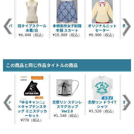
ョートパ
旧タイプスクール
本栖高校女子制服
オリジナルニット
秀華高
.3.0
水着/白
冬服 スカート
セーター
ャケ
（税込）
¥4,840（税込）
¥19,800（税込）
¥9,900（税込）
¥34,
この商品と同じ作品タイトルの商品
ゆるキャ
『ゆるキャン△』
志摩リン ステンレ
志摩リン ドライT
各務原
ヤーマフ
×キャプテンスタ
スマグカップ
シャツ
クリ
ッグ ミニステッカ
Ver2.0
（税込）
¥3,520（税込）
ーセット
¥1,540（税込）
¥8
¥770（税込）