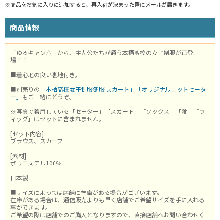
※商品をお気に入りに追加すると、再入荷が決まった際にメールが届きます。
商品情報
『ゆるキャン△』から、主人公たちが通う本栖高校の女子制服が再登
場！！
■着心地の良い裏地付き。
■別売りの
「本栖高校女子制服冬服 スカート」
「オリジナルニットセータ
ー」
もご一緒にどうぞ。
※写真で着用している「セーター」「スカート」「ソックス」「靴」「ウ
ィッグ」はセットに含まれません。
[セット内容]
ブラウス、スカーフ
[素材]
ポリエステル100％
日本製
■サイズによっては店舗に在庫がある場合がございます。
在庫がある場合は、通信販売よりも早く店舗でご希望サイズを手に入れる
事ができます。
ご希望の際は店舗でのご購入となりますので、直接店舗へお問い合わせく