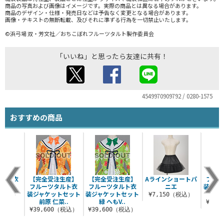
商品の写真および画像はイメージです。実際の商品とは異なる場合があります。
商品のデザイン・仕様・発売日などは予告なく変更となる場合があります。
画像・テキストの無断転載、及びそれに準ずる行為を一切禁止いたします。
©浜弓場 双・芳文社／おちこぼれフルーツタルト製作委員会
「いいね」と思ったら友達に共有！
4549970909792 / 0280-1575
おすすめの商品
タルト衣
【完全受注生産】
【完全受注生産】
Aラインショートパ
フル
ラウス
フルーツタルト衣
フルーツタルト衣
ニエ
装ジャ
装ジャケットセット
装ジャケットセット
桜 
0（税込）
¥7,150（税込）
前原 仁菜..
緑 へもV..
¥39,
¥39,600（税込）
¥39,600（税込）