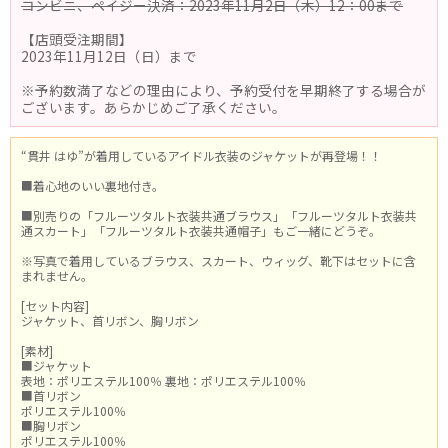
コンビニ、ペイジー決済：2023年11月2日（木）12：00まで
【店頭受注期間】
2023年11月12日（日）まで
※予約数満了などの理由により、予約受付を早期終了する場合が
ございます。あらかじめご了承ください。
“貫井 はゆ”が着用しているアイドル衣装のジャケットが再登場！！
■着心地のいい裏地付き。
■別売りの「フルーツタルト衣装共通ブラウス」「フルーツタルト衣装共
通スカート」「フルーツタルト衣装共通帽子」もご一緒にどうぞ。
※写真で着用しているブラウス、スカート、ウィッグ、靴下はセットに含
まれません。
[セット内容]
ジャケット、首リボン、胸リボン
[素材]
■ジャケット
表地：ポリエステル100％ 裏地：ポリエステル100％
■首リボン
ポリエステル100％
■胸リボン
ポリエステル100％