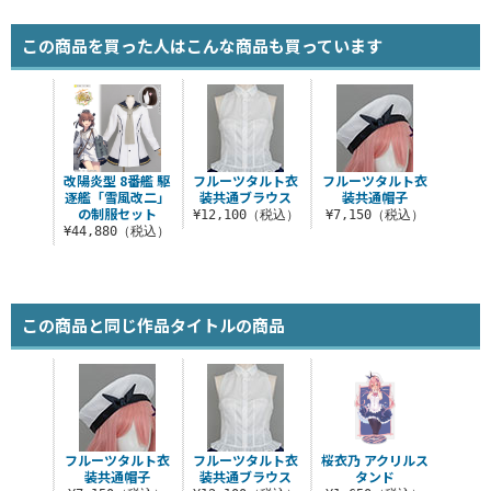
この商品を買った人はこんな商品も買っています
改陽炎型 8番艦 駆
フルーツタルト衣
フルーツタルト衣
逐艦「雪風改二」
装共通ブラウス
装共通帽子
の制服セット
¥12,100（税込）
¥7,150（税込）
¥44,880（税込）
この商品と同じ作品タイトルの商品
フルーツタルト衣
フルーツタルト衣
桜衣乃 アクリルス
装共通帽子
装共通ブラウス
タンド