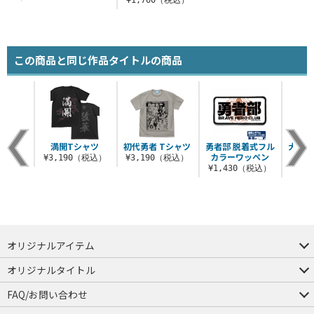
この商品と同じ作品タイトルの商品
湯のみ
満開Tシャツ
初代勇者 Tシャツ
勇者部 脱着式フル
犬吠埼
カラーワッペン
つ
税込）
¥3,190（税込）
¥3,190（税込）
¥1,430（税込）
¥8
オリジナルアイテム
つままれ
つかまれ
ピョコッテ
オリジナルタイトル
アイテムヤ
ミスカトニック大學購買部
FAQ/お問い合わせ
FAQ
お問い合わせ