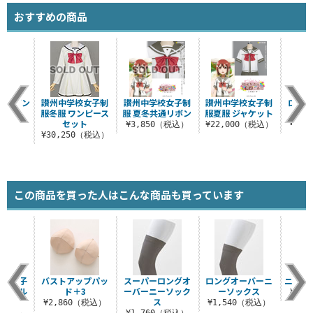
おすすめの商品
ディガン
讃州中学校女子制
讃州中学校女子制
讃州中学校女子制
ロン
服冬服 ワンピース
服 夏冬共通リボン
服夏服 ジャケット
ー
（税込）
セット
¥3,850（税込）
¥22,000（税込）
¥1,
¥30,250（税込）
この商品を買った人はこんな商品も買っています
校 女子
バストアップパッ
スーパーロングオ
ロングオーバーニ
ニット
ューアル
ド＋3
ーバーニーソック
ーソックス
¥9,
スカート
ス
¥2,860（税込）
¥1,540（税込）
0（税込）
¥1,760（税込）