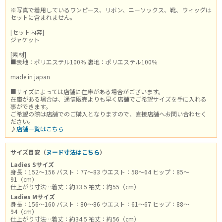
※写真で着用しているワンピース、リボン、ニーソックス、靴、ウィッグは
セットに含まれません。
[セット内容]
ジャケット
[素材]
■表地：ポリエステル100％ 裏地：ポリエステル100％
made in japan
■サイズによっては店舗に在庫がある場合がございます。
在庫がある場合は、通信販売よりも早く店舗でご希望サイズを手に入れる
事ができます。
ご希望の際は店舗でのご購入となりますので、直接店舗へお問い合わせく
ださい。
♪
店舗一覧はこちら
サイズ目安（
ヌード寸法はこちら
）
Ladies Sサイズ
身長：152～156 バスト：77～83 ウエスト：58～64 ヒップ：85～
91（cm）
仕上がり寸法…着丈：約33.5 袖丈：約55（cm）
Ladies Mサイズ
身長：156～160 バスト：80～86 ウエスト：61～67 ヒップ：88～
94（cm）
仕上がり寸法…着丈：約34.5 袖丈：約56（cm）