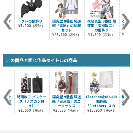
リボンタ
クドの髪飾り
陽炎型 8番艦 駆逐
改陽炎型 8番艦 駆
改陽炎
ーアル
艦「雪風」の制服
逐艦「雪風改二」
逐艦「
¥1,100（税込）
.
セット
の髪飾り
の制
（税込）
¥28,600（税込）
¥1,320（税込）
¥44,
この商品と同じ作品タイトルの商品
 パスケ
時雨改三 パスケー
陽炎型 9番艦 駆逐
Fletcher級DD-445
榛名改
スカン付
ス（ナスカン付
艦「天津風」のニ
駆逐艦
ラフィ
）
き）
ーソックス
「Fletcher」スカ..
¥6,
（税込）
¥1,650（税込）
¥2,530（税込）
¥15,950（税込）