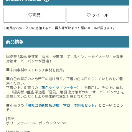
商品
タイトル
※商品をお気に入りに追加すると、再入荷が決まった際にメールが届きます。
商品情報
陽炎型 8番艦 駆逐艦「雪風」が着用しているインナーをイメージした露出
対策オーバーパンツが登場！！
■中肉素材のストレッチ素材を使用。
■白色の商品のため若干の透け有り。下着の色は目立ちにくいものをご着
用ください。
下着の上に別売りの
『肌色タイツ（フーター）』
を着用し、その上に重ね
て『陽炎型 8番艦 駆逐艦「雪風」用 露出対策ゼカキユオーバーパンツ』を
着用していただくとより効果的な露出対策となります。
■別売りの
『陽炎型 8番艦 駆逐艦「雪風」の制服セット』
とご一緒にどう
ぞ。
[素材]
ポリエステル85％、ポリウレタン15％
Made in Japan