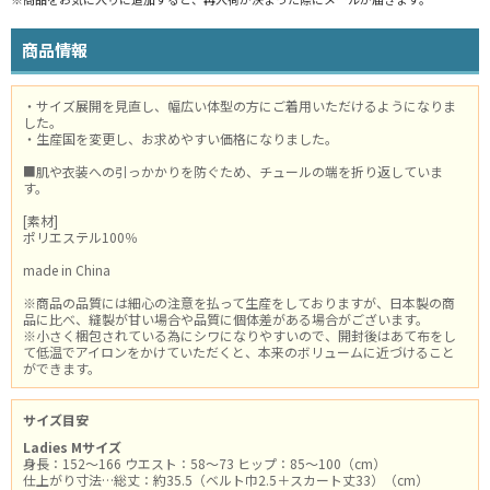
商品情報
・サイズ展開を見直し、幅広い体型の方にご着用いただけるようになりま
した。
・生産国を変更し、お求めやすい価格になりました。
■肌や衣装への引っかかりを防ぐため、チュールの端を折り返していま
す。
[素材]
ポリエステル100％
made in China
※商品の品質には細心の注意を払って生産をしておりますが、日本製の商
品に比べ、縫製が甘い場合や品質に個体差がある場合がございます。
※小さく梱包されている為にシワになりやすいので、開封後はあて布をし
て低温でアイロンをかけていただくと、本来のボリュームに近づけること
ができます。
サイズ目安
Ladies Mサイズ
身長：152～166 ウエスト：58～73 ヒップ：85～100（cm）
仕上がり寸法…総丈：約35.5（ベルト巾2.5＋スカート丈33）（cm）