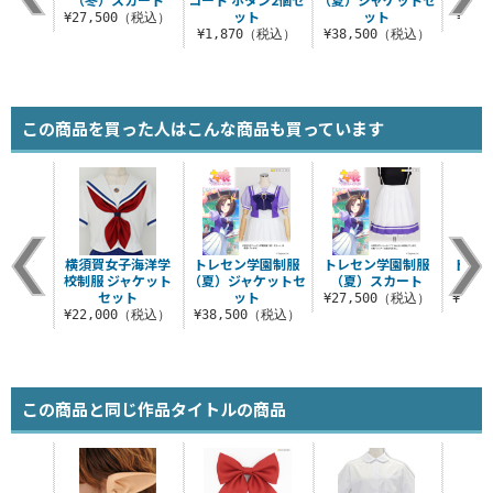
ット
ット
（税込）
¥27,500（税込）
¥5,
¥1,870（税込）
¥38,500（税込）
この商品を買った人はこんな商品も買っています
ブルマ
横須賀女子海洋学
トレセン学園制服
トレセン学園制服
トレセ
校制服 ジャケット
（夏）ジャケットセ
（夏）スカート
（冬
（税込）
セット
ット
¥27,500（税込）
¥27,
¥22,000（税込）
¥38,500（税込）
この商品と同じ作品タイトルの商品