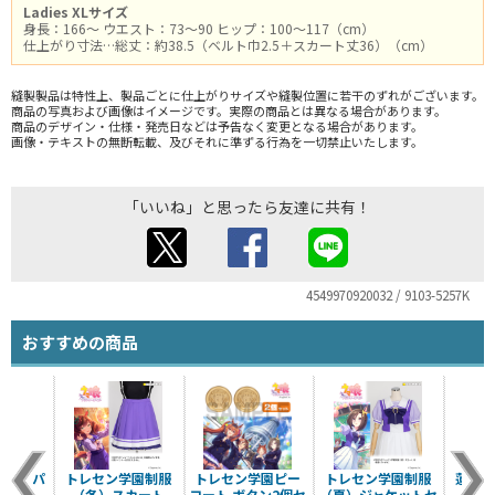
Ladies XLサイズ
身長：166～ ウエスト：73～90 ヒップ：100～117（cm）
仕上がり寸法…総丈：約38.5（ベルト巾2.5＋スカート丈36）（cm）
縫製製品は特性上、製品ごとに仕上がりサイズや縫製位置に若干のずれがございます。
商品の写真および画像はイメージです。実際の商品とは異なる場合があります。
商品のデザイン・仕様・発売日などは予告なく変更となる場合があります。
画像・テキストの無断転載、及びそれに準ずる行為を一切禁止いたします。
「いいね」と思ったら友達に共有！
4549970920032 / 9103-5257K
おすすめの商品
ョートパ
トレセン学園制服
トレセン学園ピー
トレセン学園制服
蓮ノ空
.3.0
（冬）スカート
コート ボタン2個セ
（夏）ジャケットセ