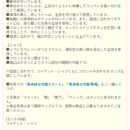
■裏地が付いています。
■襟元のエンブレムは、土台のフェルトに刺繍したワッペンを縫い付ける
ことで再現しています。
■身頃の黒と、赤いラインは、生地を切り替えて表現しています。
■両胸には実用的なポケットが付いています。また、設定に合わせてポケ
ット口は、落ち着いた灰色の生地を使用しています。
■フロントスナップボタン開きです。ホックとスナップボタンを交互に使
用することで、外れにくくしています。
■設定に合わせて、袖口の広いシルエットに仕上げています。
【シャツ】
■シワになりにくいポリエステルと、通気性の良い綿を混合した生地を使
用しています。
■フロントボタン開きです。
■袖口はボタンによりカフス部分の開閉が可能です。
※設定に合わせて、ジャケット・シャツともにフロントの合わせをメンズ仕
様にしています。
■別売りの
「黒森峰女学園スカート」
「黒森峰女学園 略帽」
もご一緒にど
うぞ。
※写真の「スカート」「靴」「靴下」「ウィッグ」はセットに含まれませ
ん。
※商品写真は全て開発サンプルです。実際の商品とは異なりますのでご注
意ください。
[セット内容]
ジャケット・シャツ