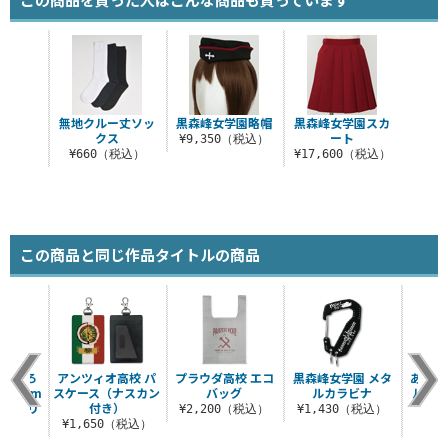
無地クルー丈ソッ
黒森峰女学園略帽
黒森峰女学園スカ
クス
ート
¥9,350（税込）
¥660（税込）
¥17,600（税込）
この商品と同じ作品タイトルの商品
描き下ろ
アンツィオ高校 パ
プラウダ高校 エコ
黒森峰女学園 メタ
あんこ
120cm
スケース（ナスカン
バッグ
ルカラビナ
ルカラ
ー ミリ
付き）
¥2,200（税込）
¥1,430（税込）
¥1,650（税込）
¥7
（税込）