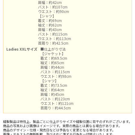
肩幅：約42cm
バスト：約107cm
ウエスト：約90cm
【シャツ】
着丈：約69cm
袖丈：約62cm
肩幅：約43cm
バスト：約115cm
ウエスト：約113cm
首周り：約42.5cm
Ladies XXLサイズ
■仕上がり寸法
【ジャケット】
着丈：約69.5cm
袖丈：約65cm
肩幅：約44cm
バスト：約115cm
ウエスト：約98cm
【シャツ】
着丈：約73.5cm
袖丈：約64cm
肩幅：約45cm
バスト：約123cm
ウエスト：約121cm
首周り：約44.5cm
縫製製品は特性上、製品ごとに仕上がりサイズや縫製位置に若干のずれがございます。
商品の写真および画像はイメージです。実際の商品とは異なる場合があります。
商品のデザイン・仕様・発売日などは予告なく変更となる場合があります。
画像・テキストの無断転載、及びそれに準ずる行為を一切禁止いたします。