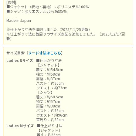
[素材]
■ジャケット（表地・裏地）：ポリエステル100％
■シャツ：ポリエステル65％ 綿35％
Made in Japan
※仕上がり寸法を追記しました（2025/11/25更新）
※仕上がり寸法に首周りのサイズ表記を追加しました。（2025/12/17更
新）
サイズ目安（
ヌード寸法はこちら
）
Ladies Sサイズ
■仕上がり寸法
【ジャケット】
着丈：約54.5cm
袖丈：約58cm
肩幅：約37cm
バスト：約90cm
ウエスト：約73cm
【シャツ】
着丈：約58.5cm
袖丈：約57cm
肩幅：約38cm
バスト：約98cm
ウエスト：約96cm
首周り：約38cm
Ladies Mサイズ
■仕上がり寸法
【ジャケット】
着丈：約56cm