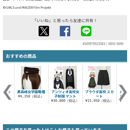
©GIRLS und PANZER Film Projekt
「いいね」と思ったら友達に共有！
4549970923583 / 0855-5690
おすすめの商品
ー丈ソッ
黒森峰女学園略帽
アンツィオ高校女
プラウダ高校 スカ
大洗
ス
子制服 マント
ート
ジャ
¥9,350（税込）
税込）
¥30,800（税込）
¥15,950（税込）
¥30,
この商品を買った人はこんな商品も買っています