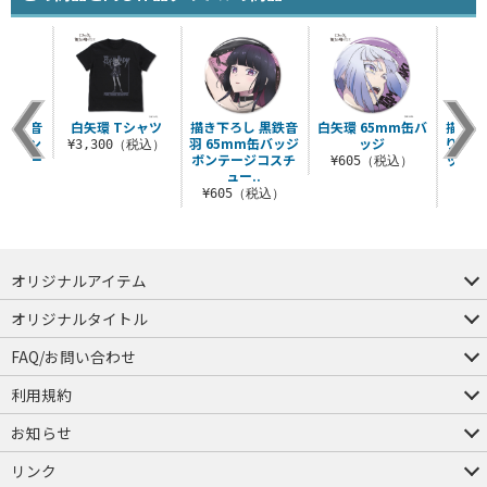
 黒鉄音
白矢環 Tシャツ
描き下ろし 黒鉄音
白矢環 65mm缶バ
描き下
ルスタン
羽 65mm缶バッジ
ッジ
りりさ
¥3,300（税込）
ボンテー
ボンテージコスチ
ッジ 
¥605（税込）
..
ュー..
（税込）
¥605（税込）
¥6
オリジナルアイテム
つままれ
つかまれ
ピョコッテ
オリジナルタイトル
アイテムヤ
ミスカトニック大學購買部
FAQ/お問い合わせ
FAQ
お問い合わせ
利用規約
会員規約・ポイント規約
特定商取引法に関する表示
プライバシーポリシー
お知らせ
店舗情報
採用情報
発売日変更のお知らせ
販売代理店・取扱店募集
海外のご案内（English）
リンク