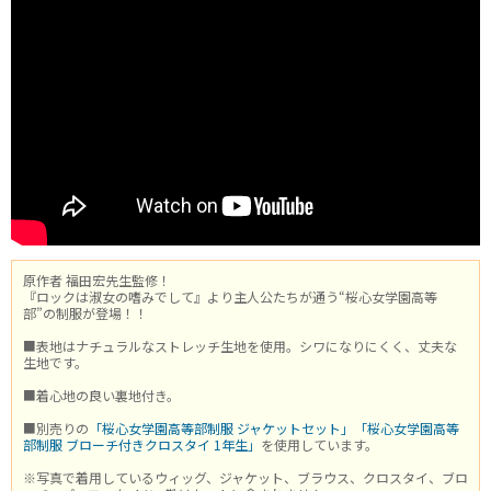
原作者 福田宏先生監修！
『ロックは淑女の嗜みでして』より主人公たちが通う“桜心女学園高等
部”の制服が登場！！
■表地はナチュラルなストレッチ生地を使用。シワになりにくく、丈夫な
生地です。
■着心地の良い裏地付き。
■別売りの
「桜心女学園高等部制服 ジャケットセット」
「桜心女学園高等
部制服 ブローチ付きクロスタイ 1年生」
を使用しています。
※写真で着用しているウィッグ、ジャケット、ブラウス、クロスタイ、ブロ