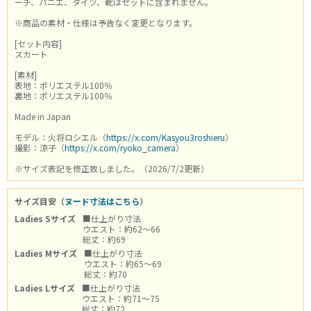
ーチ、パニエ、タイツ、靴はセットに含まれません。
※商品の素材・仕様は予告なく変更となります。
[セット内容]
スカート
[素材]
表地：ポリエステル100％
裏地：ポリエステル100％
Made in Japan
モデル：火将ロシエル（
https://x.com/Kasyou3roshieru
）
撮影：涼子（
https://x.com/ryoko_camera
）
※サイズ表記を修正致しました。（2026/7/2更新）
サイズ目安（
ヌード寸法はこちら
）
Ladies Sサイズ
■仕上がり寸法
ウエスト：約62～66
総丈：約69
Ladies Mサイズ
■仕上がり寸法
ウエスト：約65～69
総丈：約70
Ladies Lサイズ
■仕上がり寸法
ウエスト：約71～75
総丈：約72