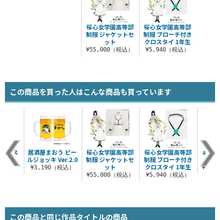
桜心女学園高等部
桜心女学園高等部
制服 ジャケットセ
制服 ブローチ付き
ット
クロスタイ 1年生
¥55,000（税込）
¥5,940（税込）
この商品を買った人はこんな商品も買っています
ーハウス
居酒屋まおう ビー
桜心女学園高等部
桜心女学園高等部
ane
 マチュ
ルジョッキ Ver.2.0
制服 ジャケットセ
制服 ブローチ付き
ワ
.
ット
クロスタイ 1年生
¥3,190（税込）
¥37,
0（税込）
¥55,000（税込）
¥5,940（税込）
この商品と同じ作品タイトルの商品