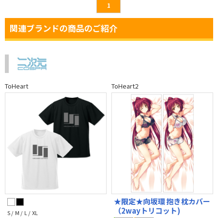
1
関連ブランドの商品のご紹介
ToHeart
ToHeart2
★限定★向坂環 抱き枕カバー
（2wayトリコット)
S / M / L / XL