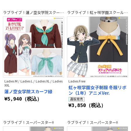
ラブライブ！蓮ノ空女学院スクールアイドルクラブ
ラブライブ！虹ヶ咲学園スクールアイドル同好会
Ladies M / Ladies L / Ladies XL / Ladies
Ladies Free
XXL
虹ヶ咲学園女子制服 冬服リボ
蓮ノ空女学院スカーフ緑
ン（1年）アニメVer.
¥5,940（税込）
¥3,850（税込）
ラブライブ！スーパースター!!
ラブライブ！スーパースター!!