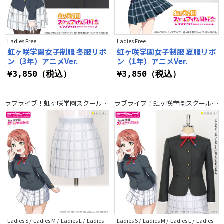
Ladies Free
Ladies Free
虹ヶ咲学園女子制服 冬服リボ
虹ヶ咲学園女子制服 夏服リボ
ン（3年）アニメVer.
ン（1年）アニメVer.
¥3,850（税込）
¥3,850（税込）
ラブライブ！虹ヶ咲学園スクールアイドル同好会
ラブライブ！虹ヶ咲学園スクールアイドル同好会
Ladies S / Ladies M / Ladies L / Ladies
Ladies S / Ladies M / Ladies L / Ladies