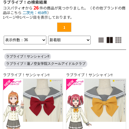
ラブライブ！の検索結果
26
コスパティオから
件の商品が見つかりました。（その他ブランドの商
品はこちら
二次元：458件
）
1
ページ中
1
ページ目を表示しております。
1
ラブライブ！サンシャイン!!
ラブライブ！蓮ノ空女学院スクールアイドルクラブ
ラブライブ！虹ヶ咲学園スクールアイドル同好会
ラブライブ！サンシャイン!!
ラブライブ！サンシャイン!!
ラブライブ！スーパースター!!
コスプレ衣装