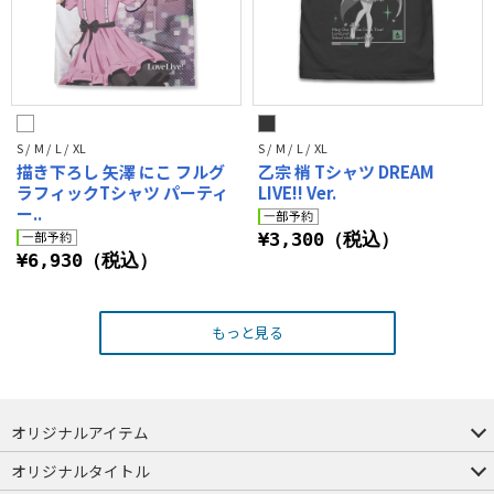
S / M / L / XL
S / M / L / XL
描き下ろし 矢澤 にこ フルグ
乙宗 梢 Tシャツ DREAM
ラフィックTシャツ パーティ
LIVE!! Ver.
ー..
¥3,300（税込）
¥6,930（税込）
もっと見る
オリジナルアイテム
つままれ
つかまれ
ピョコッテ
オリジナルタイトル