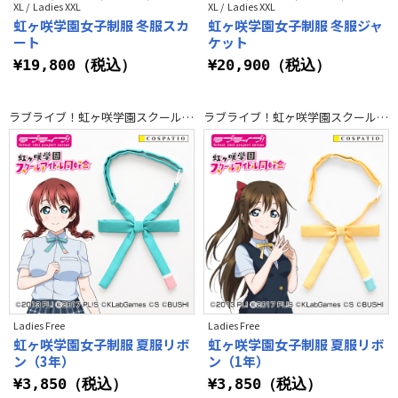
XL / Ladies XXL
XL / Ladies XXL
虹ヶ咲学園女子制服 冬服スカ
虹ヶ咲学園女子制服 冬服ジャ
ート
ケット
¥19,800（税込）
¥20,900（税込）
ラブライブ！虹ヶ咲学園スクールアイドル同好会
ラブライブ！虹ヶ咲学園スクールアイドル同好会
Ladies Free
Ladies Free
虹ヶ咲学園女子制服 夏服リボ
虹ヶ咲学園女子制服 夏服リボ
ン（3年）
ン（1年）
¥3,850（税込）
¥3,850（税込）