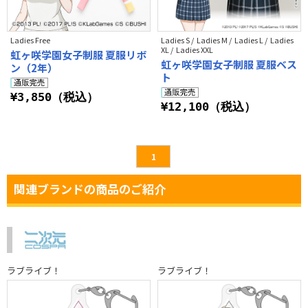
Ladies Free
Ladies S / Ladies M / Ladies L / Ladies
XL / Ladies XXL
虹ヶ咲学園女子制服 夏服リボ
虹ヶ咲学園女子制服 夏服ベス
ン（2年）
ト
¥3,850（税込）
¥12,100（税込）
1
関連ブランドの商品のご紹介
ラブライブ！
ラブライブ！