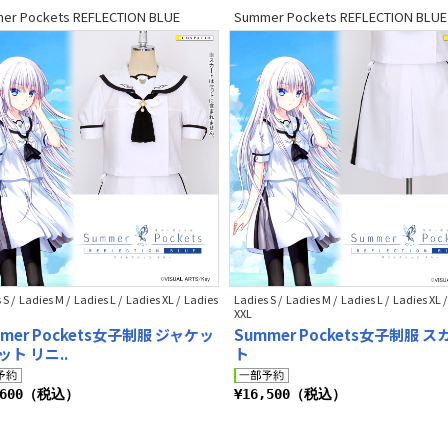
er Pockets REFLECTION BLUE
Summer Pockets REFLECTION BLUE
 S / Ladies M / Ladies L / Ladies XL / Ladies
Ladies S / Ladies M / Ladies L / Ladies XL 
XXL
mer Pockets女子制服 ジャケッ
Summer Pockets女子制服 ス
ット リニ..
ト
,600（税込）
¥16,500（税込）