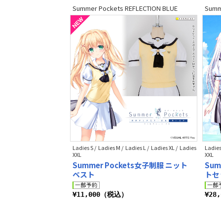
Summer Pockets REFLECTION BLUE
Summ
Ladies S / Ladies M / Ladies L / Ladies XL / Ladies
Ladies
XXL
XXL
Summer Pockets女子制服 ニット
Sum
ベスト
トセ
¥11,000（税込）
¥28