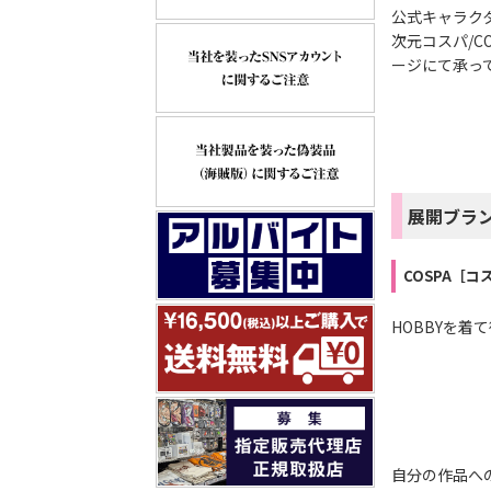
公式キャラク
次元コスパ/
ージにて承っ
展開ブラ
COSPA［コ
HOBBYを
自分の作品へ