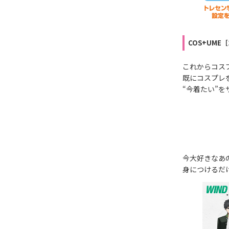
COS+UME
これからコスプ
既にコスプレを
“今着たい”
今大好きなあ
身につけるだ