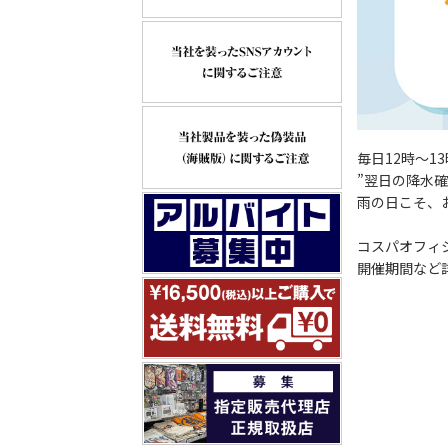
毎日12時～1
”翌日の降水
雨の日こそ、
コスパオフィ
開催期間など