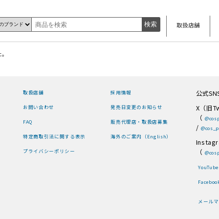
取扱店舗
た。
公式SN
取扱店舗
採用情報
X（旧Tw
お問い合わせ
発売日変更のお知らせ
（
@cosp
FAQ
販売代理店・取扱店募集
/
@cos_p
特定商取引法に関する表示
海外のご案内（English）
Instag
（
プライバシーポリシー
@cosp
YouTube
Faceboo
メールマ