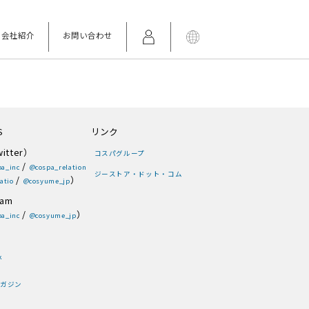
会社紹介
お問い合わせ
S
リンク
itter）
コスパグループ
/
a_inc
@cospa_relation
ジーストア・ドット・コム
/
）
atio
@cosyume_jp
ram
/
）
a_inc
@cosyume_jp
k
ガジン