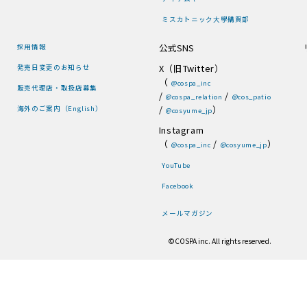
ミスカトニック大學購買部
公式SNS
採用情報
X（旧Twitter）
発売日変更のお知らせ
（
@cospa_inc
販売代理店・取扱店募集
/
/
@cospa_relation
@cos_patio
/
）
海外のご案内（English）
@cosyume_jp
Instagram
（
/
）
@cospa_inc
@cosyume_jp
YouTube
Facebook
メールマガジン
©COSPA inc. All rights reserved.