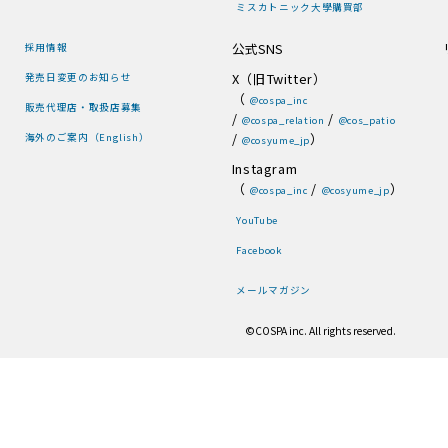
ミスカトニック大學購買部
公式SNS
採用情報
X（旧Twitter）
発売日変更のお知らせ
（
@cospa_inc
販売代理店・取扱店募集
/
/
@cospa_relation
@cos_patio
/
）
海外のご案内（English）
@cosyume_jp
Instagram
（
/
）
@cospa_inc
@cosyume_jp
YouTube
Facebook
メールマガジン
©COSPA inc. All rights reserved.