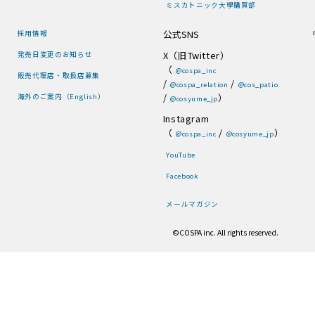
ミスカトニック大學購買部
公式SNS
採用情報
X（旧Twitter）
発売日変更のお知らせ
（
@cospa_inc
販売代理店・取扱店募集
/
/
@cospa_relation
@cos_patio
/
）
海外のご案内（English）
@cosyume_jp
Instagram
（
/
）
@cospa_inc
@cosyume_jp
YouTube
Facebook
メールマガジン
©COSPA inc. All rights reserved.