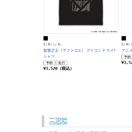
S / M / L / XL
S / M / 
智慧之王（ラファエル） アイコン ドライT
アニメ
シャツ
¥3,
¥3,520（税込）