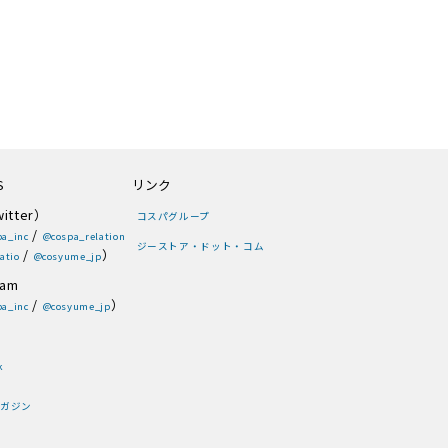
S
リンク
itter）
コスパグループ
/
a_inc
@cospa_relation
ジーストア・ドット・コム
/
）
atio
@cosyume_jp
ram
/
）
a_inc
@cosyume_jp
k
ガジン