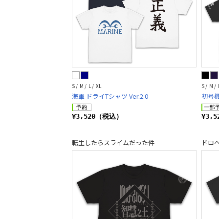
S / M / L / XL
S / M / 
海軍 ドライTシャツ Ver.2.0
初号機
¥3,520（税込）
¥3,
転生したらスライムだった件
ドロ