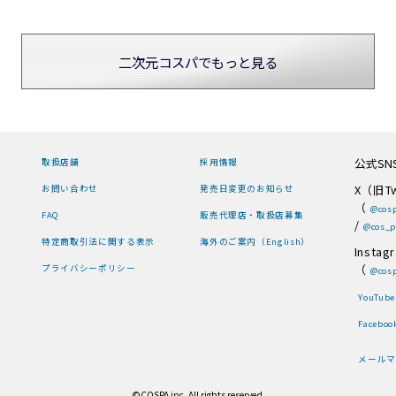
二次元コスパでもっと見る
公式SN
取扱店舗
採用情報
X（旧Tw
お問い合わせ
発売日変更のお知らせ
（
@cosp
FAQ
販売代理店・取扱店募集
/
@cos_p
特定商取引法に関する表示
海外のご案内（English）
Instag
（
プライバシーポリシー
@cosp
YouTube
Faceboo
メールマ
©COSPA inc. All rights reserved.