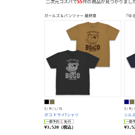
二次元コスパで
55
件の商品が見つかりま
ガールズ＆パンツァー 最終章
『ゆる
S / M / L / XL
S / M / 
ボコ ドライTシャツ
シル
¥3,520（税込）
¥3,