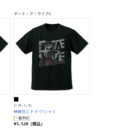
デート・ア・ライブV
S / M / L / XL
時崎狂三 ドライTシャツ
¥3,520（税込）