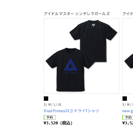
アイドルマスター シンデレラガールズ
アイ
S / M / L / XL
S / M / 
Triad Primusロゴ ドライTシャツ
new 
¥3,520（税込）
¥3,