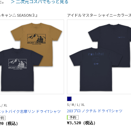
した。
＞ 二次元コスパでもっと見る
キャン△ SEASON３』
アイドルマスター シャイニーカラー
S / M / L / XL
L / XL
283プロ ノクチル ドライTシャツ
エットバイク志摩リン ドライTシャツ
¥3,520（税込）
520（税込）