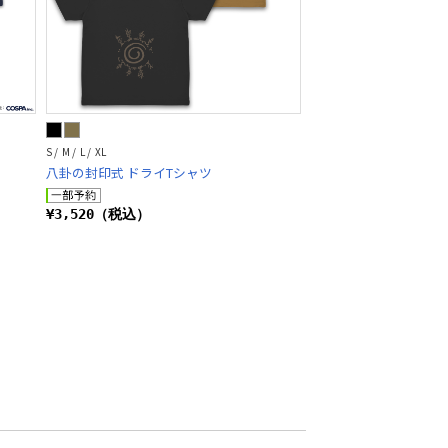
S / M / L / XL
八卦の封印式 ドライTシャツ
¥3,520（税込）