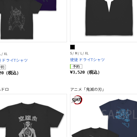
S / M / L / XL
L / XL
使徒 ドライTシャツ
 ドライTシャツ
¥3,520（税込）
520（税込）
ヘドロ
アニメ「鬼滅の刃」