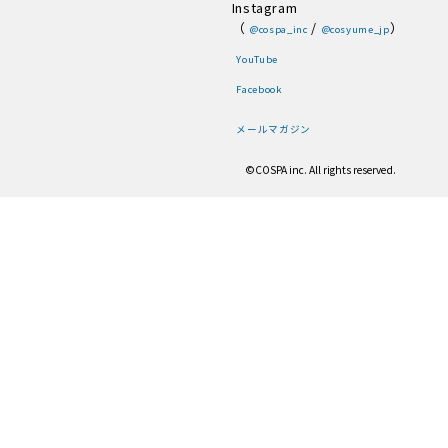
Instagram
（
/
）
@cospa_inc
@cosyume_jp
YouTube
Facebook
メールマガジン
©COSPA inc. All rights reserved.