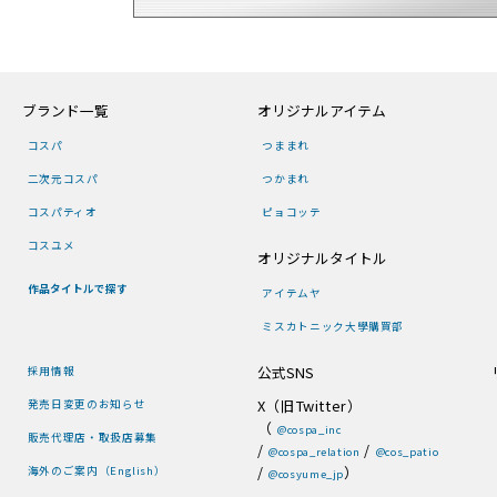
ブランド一覧
オリジナルアイテム
コスパ
つままれ
二次元コスパ
つかまれ
コスパティオ
ピョコッテ
コスユメ
オリジナルタイトル
作品タイトルで探す
アイテムヤ
ミスカトニック大學購買部
公式SNS
採用情報
X（旧Twitter）
発売日変更のお知らせ
（
@cospa_inc
販売代理店・取扱店募集
/
/
@cospa_relation
@cos_patio
/
）
海外のご案内（English）
@cosyume_jp