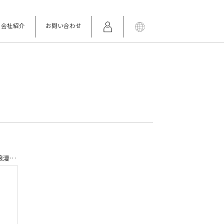
会社紹介
お問い合わせ
TVアニメ「るろうに剣心 －明治剣客浪漫譚－」