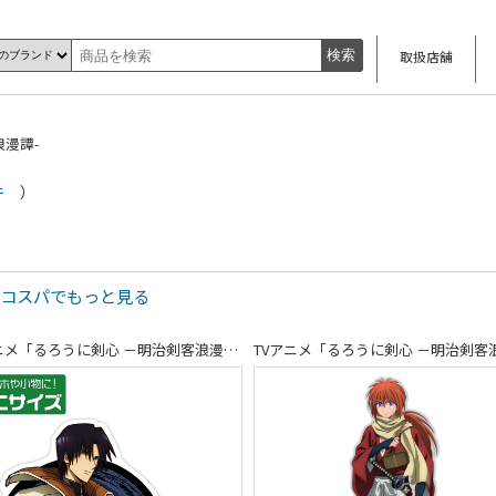
取扱店舗
浪漫譚-
件
）
 コスパでもっと見る
TVアニメ「るろうに剣心 －明治剣客浪漫譚－」