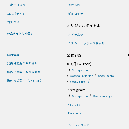
二次元コスパ
つかまれ
コスパティオ
ピョコッテ
コスユメ
オリジナルタイトル
作品タイトルで探す
アイテムヤ
ミスカトニック大學購買部
公式SNS
採用情報
X（旧Twitter）
発売日変更のお知らせ
（
@cospa_inc
販売代理店・取扱店募集
/
/
@cospa_relation
@cos_patio
/
）
海外のご案内（English）
@cosyume_jp
Instagram
（
/
）
@cospa_inc
@cosyume_jp
YouTube
Facebook
メールマガジン