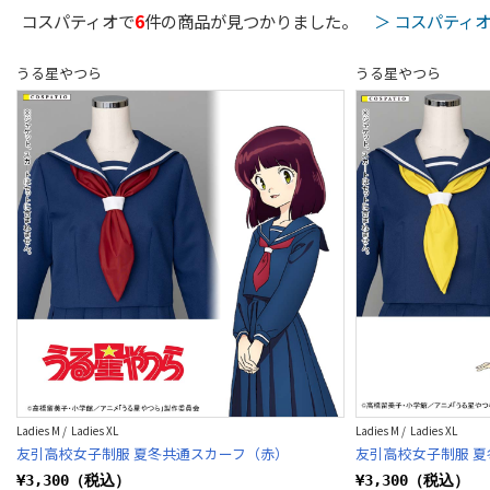
コスパティオで
6
件の商品が見つかりました。
＞ コスパティ
うる星やつら
うる星やつら
Ladies M / Ladies XL
Ladies M / Ladies XL
友引高校女子制服 夏冬共通スカーフ（赤）
友引高校女子制服 
¥3,300（税込）
¥3,300（税込）