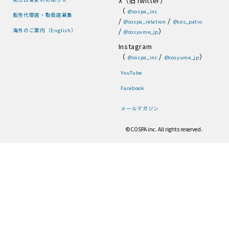
X（旧Twitter）
（
@cospa_inc
販売代理店・取扱店募集
/
/
@cospa_relation
@cos_patio
/
）
海外のご案内（English）
@cosyume_jp
Instagram
（
/
）
@cospa_inc
@cosyume_jp
YouTube
Facebook
メールマガジン
©COSPA inc. All rights reserved.