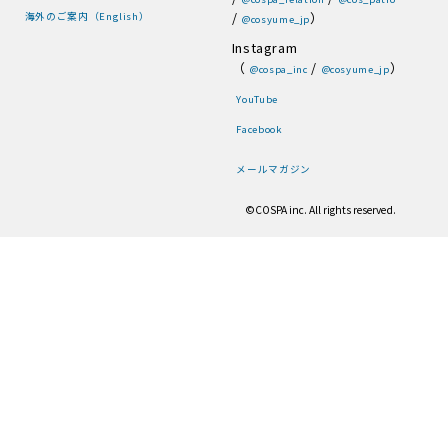
/
）
海外のご案内（English）
@cosyume_jp
Instagram
（
/
）
@cospa_inc
@cosyume_jp
YouTube
Facebook
メールマガジン
©COSPA inc. All rights reserved.