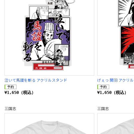
泣いて馬謖を斬る アクリルスタンド
げぇっ 関羽 アクリ
¥1,650（税込）
¥1,650（税込）
三国志
三国志