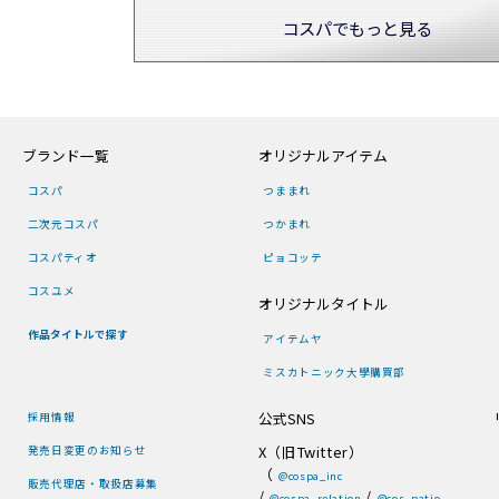
コスパでもっと見る
ブランド一覧
オリジナルアイテム
コスパ
つままれ
二次元コスパ
つかまれ
コスパティオ
ピョコッテ
コスユメ
オリジナルタイトル
作品タイトルで探す
アイテムヤ
ミスカトニック大學購買部
公式SNS
採用情報
X（旧Twitter）
発売日変更のお知らせ
（
@cospa_inc
販売代理店・取扱店募集
/
/
@cospa_relation
@cos_patio