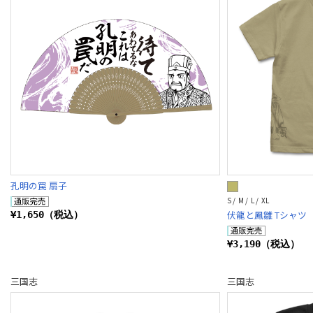
孔明の罠 扇子
S / M / L / XL
伏龍と鳳雛 Tシャツ
¥1,650（税込）
¥3,190（税込）
三国志
三国志