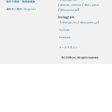
販売代理店・取扱店募集
/
/
@cospa_relation
@cos_patio
/
）
海外のご案内（English）
@cosyume_jp
Instagram
（
/
）
@cospa_inc
@cosyume_jp
YouTube
Facebook
メールマガジン
©COSPA inc. All rights reserved.