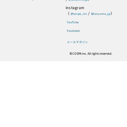
Instagram
（
/
）
@cospa_inc
@cosyume_jp
YouTube
Facebook
メールマガジン
©COSPA inc. All rights reserved.