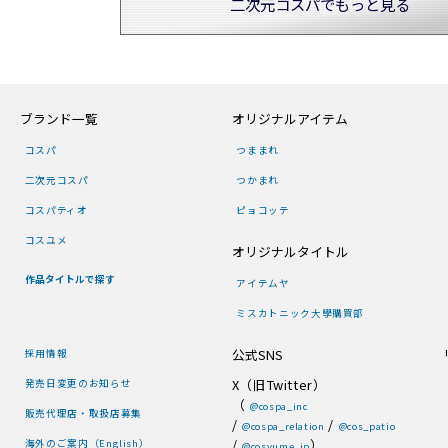
二次元コスパでもっと見る
ブランド一覧
オリジナルアイテム
コスパ
つままれ
二次元コスパ
つかまれ
コスパティオ
ピョコッテ
コスユメ
オリジナルタイトル
作品タイトルで探す
アイテムヤ
ミスカトニック大學購買部
公式SNS
採用情報
X（旧Twitter）
発売日変更のお知らせ
（
@cospa_inc
販売代理店・取扱店募集
/
/
@cospa_relation
@cos_patio
/
）
海外のご案内（English）
@cosyume_jp