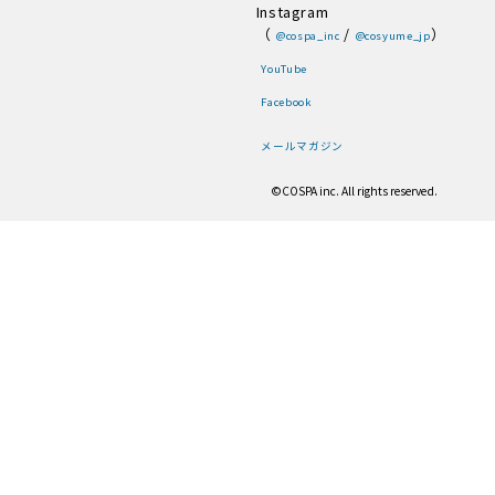
Instagram
（
/
）
@cospa_inc
@cosyume_jp
YouTube
Facebook
メールマガジン
©COSPA inc. All rights reserved.