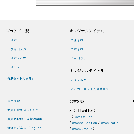
ブランド一覧
オリジナルアイテム
コスパ
つままれ
二次元コスパ
つかまれ
コスパティオ
ピョコッテ
コスユメ
オリジナルタイトル
作品タイトルで探す
アイテムヤ
ミスカトニック大學購買部
公式SNS
採用情報
X（旧Twitter）
発売日変更のお知らせ
（
@cospa_inc
販売代理店・取扱店募集
/
/
@cospa_relation
@cos_patio
/
）
海外のご案内（English）
@cosyume_jp