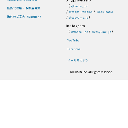
（
@cospa_inc
販売代理店・取扱店募集
/
/
@cospa_relation
@cos_patio
/
）
海外のご案内（English）
@cosyume_jp
Instagram
（
/
）
@cospa_inc
@cosyume_jp
YouTube
Facebook
メールマガジン
©COSPA inc. All rights reserved.