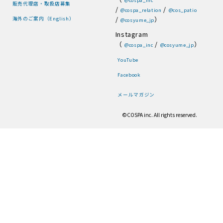
販売代理店・取扱店募集
/
/
@cospa_relation
@cos_patio
/
）
海外のご案内（English）
@cosyume_jp
Instagram
（
/
）
@cospa_inc
@cosyume_jp
YouTube
Facebook
メールマガジン
©COSPA inc. All rights reserved.