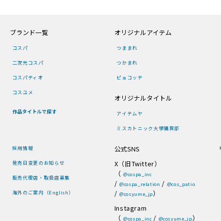
ブランド一覧
オリジナルアイテム
コスパ
つままれ
二次元コスパ
つかまれ
コスパティオ
ピョコッテ
コスユメ
オリジナルタイトル
作品タイトルで探す
アイテムヤ
ミスカトニック大學購買部
公式SNS
採用情報
X（旧Twitter）
発売日変更のお知らせ
（
@cospa_inc
販売代理店・取扱店募集
/
/
@cospa_relation
@cos_patio
/
）
海外のご案内（English）
@cosyume_jp
Instagram
（
/
）
@cospa_inc
@cosyume_jp