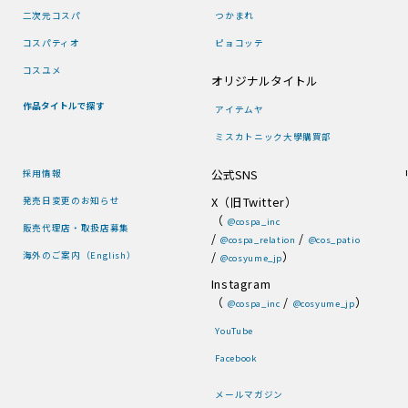
二次元コスパ
つかまれ
コスパティオ
ピョコッテ
コスユメ
オリジナルタイトル
作品タイトルで探す
アイテムヤ
ミスカトニック大學購買部
公式SNS
採用情報
X（旧Twitter）
発売日変更のお知らせ
（
@cospa_inc
販売代理店・取扱店募集
/
/
@cospa_relation
@cos_patio
/
）
海外のご案内（English）
@cosyume_jp
Instagram
（
/
）
@cospa_inc
@cosyume_jp
YouTube
Facebook
メールマガジン