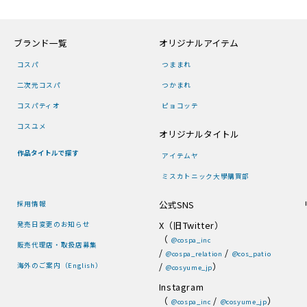
ブランド一覧
オリジナルアイテム
コスパ
つままれ
二次元コスパ
つかまれ
コスパティオ
ピョコッテ
コスユメ
オリジナルタイトル
作品タイトルで探す
アイテムヤ
ミスカトニック大學購買部
公式SNS
採用情報
X（旧Twitter）
発売日変更のお知らせ
（
@cospa_inc
販売代理店・取扱店募集
/
/
@cospa_relation
@cos_patio
/
）
海外のご案内（English）
@cosyume_jp
Instagram
（
/
）
@cospa_inc
@cosyume_jp