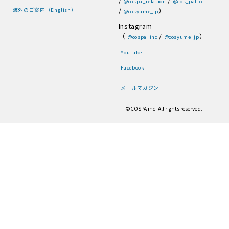
/
/
@cospa_relation
@cos_patio
/
）
海外のご案内（English）
@cosyume_jp
Instagram
（
/
）
@cospa_inc
@cosyume_jp
YouTube
Facebook
メールマガジン
©COSPA inc. All rights reserved.