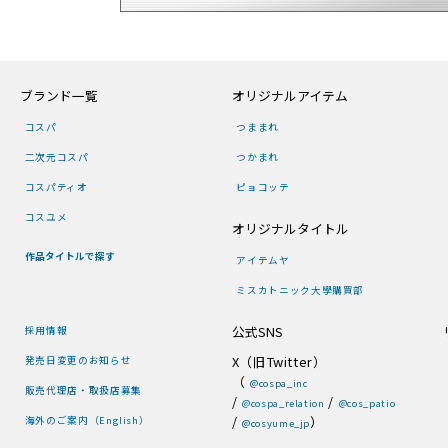
ブランド一覧
オリジナルアイテム
コスパ
つままれ
二次元コスパ
つかまれ
コスパティオ
ピョコッテ
コスユメ
オリジナルタイトル
作品タイトルで探す
アイテムヤ
ミスカトニック大學購買部
公式SNS
採用情報
X（旧Twitter）
発売日変更のお知らせ
（
@cospa_inc
販売代理店・取扱店募集
/
/
@cospa_relation
@cos_patio
/
）
海外のご案内（English）
@cosyume_jp