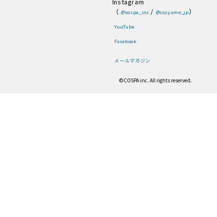
Instagram
（
/
）
@cospa_inc
@cosyume_jp
YouTube
Facebook
メールマガジン
©COSPA inc. All rights reserved.