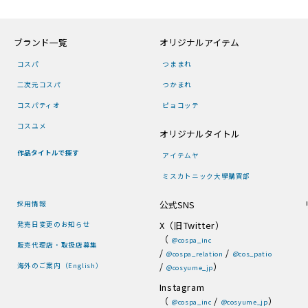
ブランド一覧
オリジナルアイテム
コスパ
つままれ
二次元コスパ
つかまれ
コスパティオ
ピョコッテ
コスユメ
オリジナルタイトル
作品タイトルで探す
アイテムヤ
ミスカトニック大學購買部
公式SNS
採用情報
X（旧Twitter）
発売日変更のお知らせ
（
@cospa_inc
販売代理店・取扱店募集
/
/
@cospa_relation
@cos_patio
/
）
海外のご案内（English）
@cosyume_jp
Instagram
（
/
）
@cospa_inc
@cosyume_jp