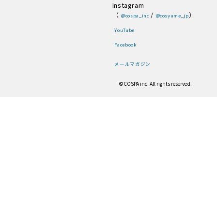
Instagram
（
/
）
@cospa_inc
@cosyume_jp
YouTube
Facebook
メールマガジン
©COSPA inc. All rights reserved.