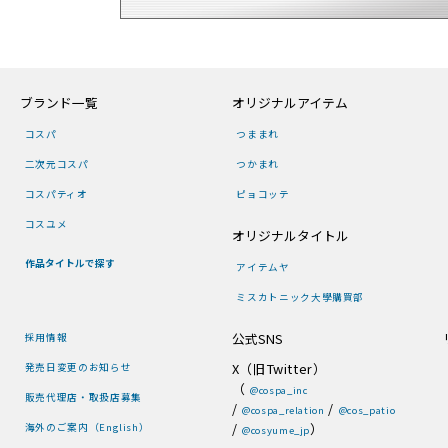
ブランド一覧
オリジナルアイテム
コスパ
つままれ
二次元コスパ
つかまれ
コスパティオ
ピョコッテ
コスユメ
オリジナルタイトル
作品タイトルで探す
アイテムヤ
ミスカトニック大學購買部
公式SNS
採用情報
X（旧Twitter）
発売日変更のお知らせ
（
@cospa_inc
販売代理店・取扱店募集
/
/
@cospa_relation
@cos_patio
/
）
海外のご案内（English）
@cosyume_jp