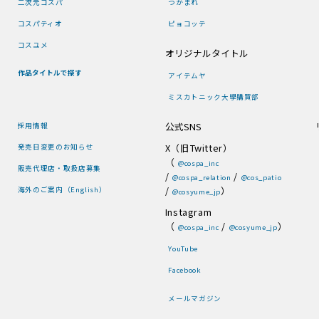
二次元コスパ
つかまれ
コスパティオ
ピョコッテ
コスユメ
オリジナルタイトル
作品タイトルで探す
アイテムヤ
ミスカトニック大學購買部
公式SNS
採用情報
X（旧Twitter）
発売日変更のお知らせ
（
@cospa_inc
販売代理店・取扱店募集
/
/
@cospa_relation
@cos_patio
/
）
海外のご案内（English）
@cosyume_jp
Instagram
（
/
）
@cospa_inc
@cosyume_jp
YouTube
Facebook
メールマガジン