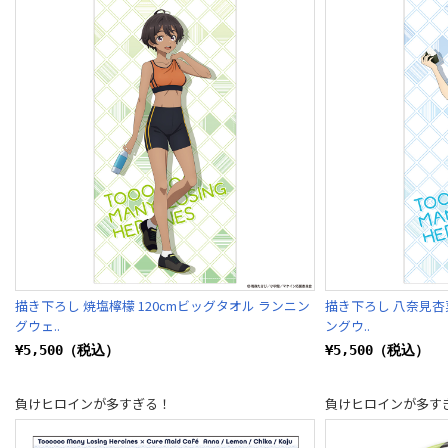
描き下ろし 焼塩檸檬 120cmビッグタオル ランニン
描き下ろし 八奈見杏菜
グウェ..
ングウ..
¥5,500（税込）
¥5,500（税込）
負けヒロインが多すぎる！
負けヒロインが多す