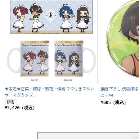
★限定★杏菜・檸檬・知花・佳樹 フタ付きフルカ
描き下ろし 焼塩檸檬
ラーマグカップ..
ェアVe..
¥605（税込）
¥2,420（税込）