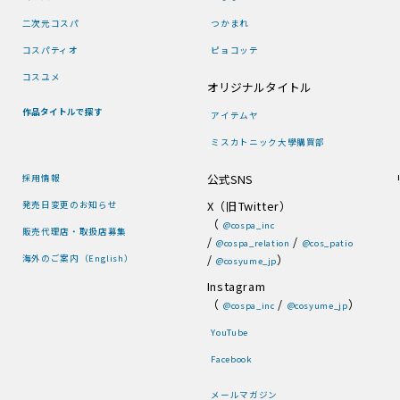
二次元コスパ
つかまれ
コスパティオ
ピョコッテ
コスユメ
オリジナルタイトル
作品タイトルで探す
アイテムヤ
ミスカトニック大學購買部
公式SNS
採用情報
X（旧Twitter）
発売日変更のお知らせ
（
@cospa_inc
販売代理店・取扱店募集
/
/
@cospa_relation
@cos_patio
/
）
海外のご案内（English）
@cosyume_jp
Instagram
（
/
）
@cospa_inc
@cosyume_jp
YouTube
Facebook
メールマガジン