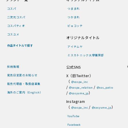
コスパ
つままれ
二次元コスパ
つかまれ
コスパティオ
ピョコッテ
コスユメ
オリジナルタイトル
作品タイトルで探す
アイテムヤ
ミスカトニック大學購買部
公式SNS
採用情報
X（旧Twitter）
発売日変更のお知らせ
（
@cospa_inc
販売代理店・取扱店募集
/
/
@cospa_relation
@cos_patio
/
）
海外のご案内（English）
@cosyume_jp
Instagram
（
/
）
@cospa_inc
@cosyume_jp
YouTube
Facebook